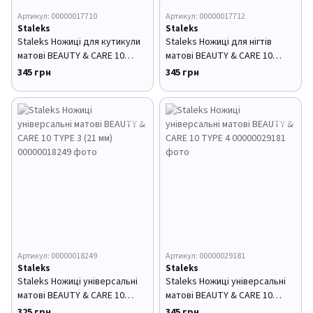
Артикул: 00000017710
Артикул: 00000017712
Staleks
Staleks
Staleks Ножиці для кутикули
Staleks Ножиці для нігтів
матові BEAUTY & CARE 10
матові BEAUTY & CARE 10
TYPE 1 (20 мм)
TYPE 2 (21 мм)
345 грн
345 грн
Артикул: 00000018249
Артикул: 00000029181
Staleks
Staleks
Staleks Ножиці універсальні
Staleks Ножиці універсальні
матові BEAUTY & CARE 10
матові BEAUTY & CARE 10
TYPE 3 (21 мм)
TYPE 4
325 грн
345 грн