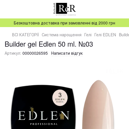
Безкоштовна доставка при замовленні від 2000 грн
ВСІ КАТЕГОРІЇ
Система нарощення
Гелі
Гелі EDLEN
Build
Builder gel Edlen 50 ml. №03
Артикул:
00000026595
Написати відгук