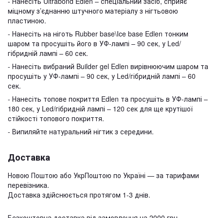
- Нанесіть Ultrabond Edlen – спеціальний засіб, сприяє
міцному з’єднанню штучного матеріалу з нігтьовою
пластиною.
- Нанесіть на ніготь Rubber base\Ice base Edlen тонким
шаром та просушіть його в УФ-лампі – 90 сек, у Led/
гібридній лампі – 60 сек.
- Нанесіть вибраний Builder gel Edlen вирівнюючим шаром та
просушіть у УФ-лампі – 90 сек, у Led/гібридній лампі – 60
сек.
- Нанесіть топове покриття Edlen та просушіть в УФ-лампі –
180 сек, у Led/гібридній лампі – 120 сек для ще крутішої
стійкості топового покриття.
- Випиляйте натуральний нігтик з середини.
Доставка
Новою Поштою або УкрПоштою по Україні — за тарифами
перевізника.
Доставка здійснюється протягом 1-3 днів.
Безкоштовна доставка від замовлення на 2000 грн.