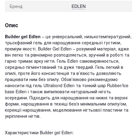
Бренд
EDLEN
Опис
Builder gel Edlen
– це універсальний, низькотемпературний,
трьохфазний гель для нарощування середньої густини,
преміум якості. Builder Gel Edlen – розумний матеріал, адже
він легко та рівномірно розподіляється, зручний в роботі та
гарно тримає арку нігтя. Гель Edlen самовирівнюється,
середньо пігментований та дуже твердий. Гель легкий в
опилі, проте його консистенція та в’язкість дозволяють
працювати ним без опилу. Обов’язково рекомендуємо
наносити під гель Ultrabond Edlen та тонкий шар Rubber/Ice
base Edlen і також випилювати натуральний ніготь
зсередини. Підходить для нарощування на нижні та верхні
форми, нарощування в техніці без/з мінімальним опилу/ом,
корекції нарощування, моделювання нігтьової пластини та
укріплення нігтів.
Характеристики Builder gel Edlen: