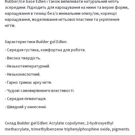
Rubber/Ice base Edlen і також випилювати натуральний ніготь
зсередини. Підходить для нарощування на нижні та верхні форми,
нарощування в техніці без/з мінімальним опилу/ом, корекції
нарощування, моделювання нігтьової пластини та укріплення
нігтів.
Характеристики Builder gel Edlen:
- Середня густина, комфортна для роботи.
- Висока твердість.
- Низькотемпературний.
- Низькокислотний.
- Гарно тримає арку нігтя.
- Чудові самовирівнюючі властивості.
- Середня пігментація.
- Швидкий у нанесенні.
Склад Builder gel Edlen: Acrylate copolymer, 2-hydroxyethyl
methacrylate, trimethylbenzene triphenylphosphine oxide, pigments.