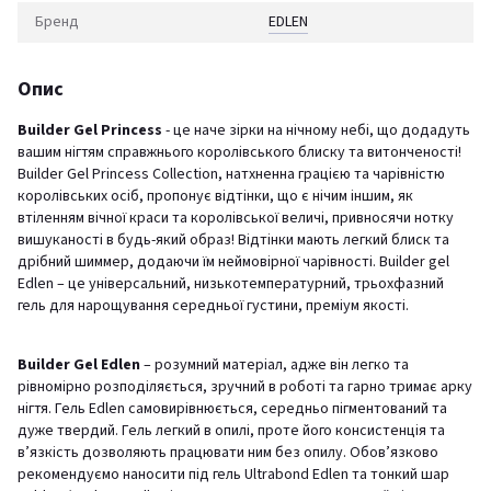
Бренд
EDLEN
Опис
Builder Gel Princess
- це наче зірки на нічному небі, що додадуть
вашим нігтям справжнього королівського блиску та витонченості!
Builder Gel Princess Collection, натхненна грацією та чарівністю
королівських осіб, пропонує відтінки, що є нічим іншим, як
втіленням вічної краси та королівської величі, привносячи нотку
вишуканості в будь-який образ! Відтінки мають легкий блиск та
дрібний шиммер, додаючи їм неймовірної чарівності. Builder gel
Edlen – це універсальний, низькотемпературний, трьохфазний
гель для нарощування середньої густини, преміум якості.
Builder Gel Edlen
– розумний матеріал, адже він легко та
рівномірно розподіляється, зручний в роботі та гарно тримає арку
нігтя. Гель Edlen самовирівнюється, середньо пігментований та
дуже твердий. Гель легкий в опилі, проте його консистенція та
в’язкість дозволяють працювати ним без опилу. Обов’язково
рекомендуємо наносити під гель Ultrabond Edlen та тонкий шар