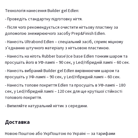
Технологія нанесення Builder gel Edlen:
- Проведіть стандартну підготовку нігтя.
- Після чого рекомендується очистити нігтьову пластину за
допомогою знежирюючого засобу Prep&Finish Edlen.
- Нанесіть Ultrabond Edlen – спеціальний засіб, сприяє міцному
з’єднанню штучного матеріалу з нігтьовою пластиною.
- Нанесіть на ніготь Rubber base\Ice base Edlen тонким шаром та
просушіть його в УФ-лампі – 90 сек, у Led/гібридній лампі – 60 сек.
- Нанесіть вибраний Builder gel Edlen вирівнюючим шаром та
просушіть у УФ-лампі – 90 сек, у Led/гібридній лампі – 60 сек.
- Нанесіть топове покриття Edlen та просушіть в УФ-лампі – 180
сек, у Led/гібридній лампі – 120 сек для ще крутішої стійкості
топового покриття.
- Випиляйте натуральний нігтик з середини.
Доставка
Новою Поштою або УкрПоштою по Україні — за тарифами