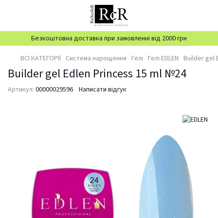
Безкоштовна доставка при замовленні від 2000 грн
ВСІ КАТЕГОРІЇ
Система нарощення
Гелі
Гелі EDLEN
Builder gel
Builder gel Edlen Princess 15 ml №24
Артикул:
00000029596
Написати відгук