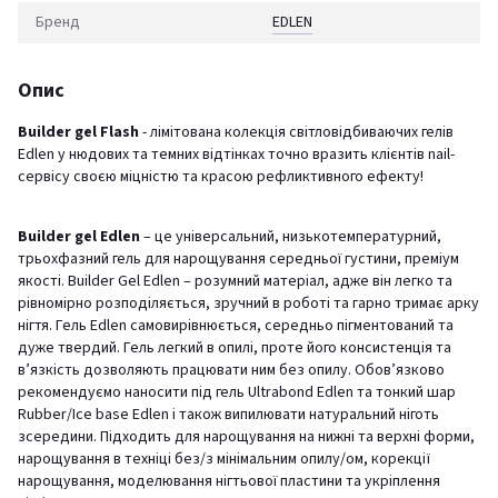
Бренд
EDLEN
Опис
Builder gel Flash
- лімітована колекція світловідбиваючих гелів
Edlen у нюдових та темних відтінках точно вразить клієнтів nail-
сервісу своєю міцністю та красою рефликтивного ефекту!
Builder gel Edlen
– це універсальний, низькотемпературний,
трьохфазний гель для нарощування середньої густини, преміум
якості. Builder Gel Edlen – розумний матеріал, адже він легко та
рівномірно розподіляється, зручний в роботі та гарно тримає арку
нігтя. Гель Edlen самовирівнюється, середньо пігментований та
дуже твердий. Гель легкий в опилі, проте його консистенція та
в’язкість дозволяють працювати ним без опилу. Обов’язково
рекомендуємо наносити під гель Ultrabond Edlen та тонкий шар
Rubber/Ice base Edlen і також випилювати натуральний ніготь
зсередини. Підходить для нарощування на нижні та верхні форми,
нарощування в техніці без/з мінімальним опилу/ом, корекції
нарощування, моделювання нігтьової пластини та укріплення