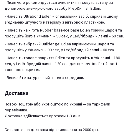
- Після чого рекомендується очистити нігтьову пластину за
допомогою знежирюючого засобу Prep&Finish Edlen.
- Нанесіть Ultrabond Edlen – спеціальний засіб, сприяє міцному
з’єднанню штучного матеріалу з нігтьовою пластиною.
- Нанесіть на ніготь Rubber base\Ice base Edlen тонким шаром та
просушіть його в УФ-лампі – 90 сек, у Led/гібридній лампі – 60 сек.
- Нанесіть вибраний Builder gel Edlen вирівнюючим шаром та
просушіть у УФ-лампі – 90 сек, у Led/гібридній лампі – 60 сек.
- Нанесіть топове покриття Edlen та просушіть в УФ-лампі – 180
сек, у Led/гібридній лампі – 120 сек для ще крутішої стійкості
топового покриття.
- Випиляйте натуральний нігтик з середини.
Доставка
Новою Поштою або УкрПоштою по Україні — за тарифами
перевізника.
Доставка здійснюється протягом 1-3 днів.
Безкоштовна доставка від замовлення на 2000 грн.