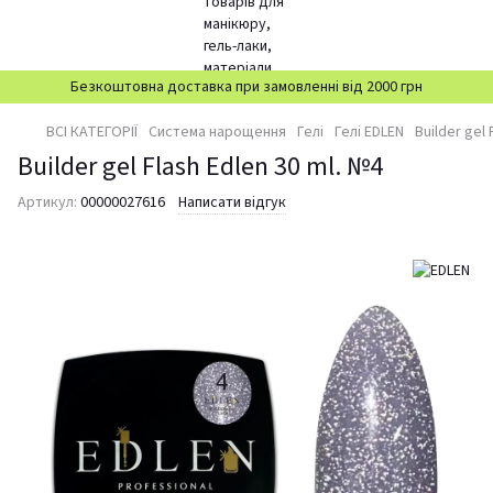
Безкоштовна доставка при замовленні від 2000 грн
ВСІ КАТЕГОРІЇ
Система нарощення
Гелі
Гелі EDLEN
Builder gel 
Builder gel Flash Edlen 30 ml. №4
Артикул:
00000027616
Написати відгук