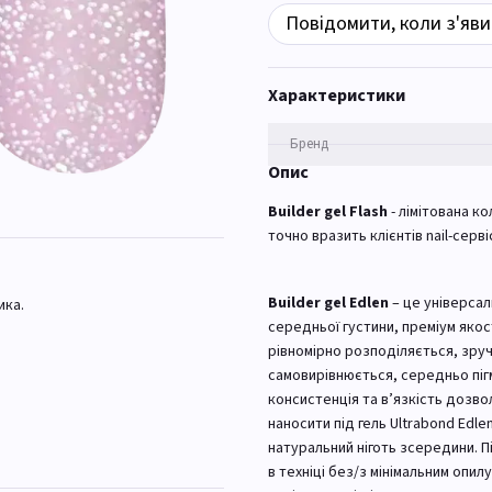
Повідомити, коли з'яви
Характеристики
Бренд
Опис
Builder gel Flash
- лімітована ко
точно вразить клієнтів nail-сер
Builder gel Edlen
– це універса
ика.
середньої густини, преміум якост
рівномірно розподіляється, зручн
самовирівнюється, середньо пігм
консистенція та в’язкість дозв
наносити під гель Ultrabond Edle
натуральний ніготь зсередини. 
в техніці без/з мінімальним опи