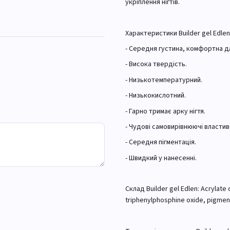
укріплення нігтів.
Характеристики Builder gel Edlen
- Середня густина, комфортна д
- Висока твердість.
- Низькотемпературний.
- Низькокислотний.
- Гарно тримає арку нігтя.
- Чудові самовирівнюючі властив
- Середня пігментація.
- Швидкий у нанесенні.
Склад Builder gel Edlen: Acrylat
triphenylphosphine oxide, pigmen