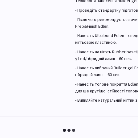
Технологія нанесення Builder gel 
- Проведіть стандартну підготовк
- Після чого рекомендується оч
Prep&Finish Edlen.
- Нанесіть Ultrabond Edlen – спе
нігтьовою пластиною.
- Нанесіть на ніготь Rubber base
у Led/гібридній лампі – 60 сек.
- Нанесіть вибраний Builder gel 
гібридній лампі – 60 сек.
- Нанесіть топове покриття Edlen 
для ще крутішої стійкості топов
- Випиляйте натуральний нігтик 