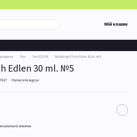
Мій кошик
арощення
Гелі
Гелі EDLEN
Builder gel Flash Edlen 30 ml. №5
sh Edlen 30 ml. №5
27617
Написати відгук
ичувальної знижки