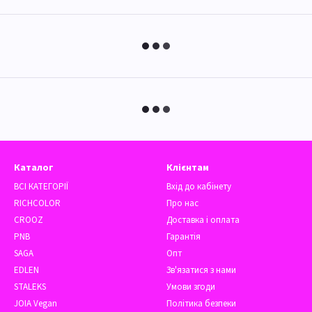
Каталог
Клієнтам
ВСІ КАТЕГОРІЇ
Вхід до кабінету
RICHCOLOR
Про нас
CROOZ
Доставка і оплата
PNB
Гарантія
SAGA
Опт
EDLEN
Зв'язатися з нами
STALEKS
Умови згоди
JOIA Vegan
Політика безпеки