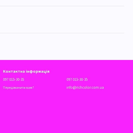
Контактна інформація
097 015-30-35
097 015-30-35
info@richcolor.com.ua
Передзвонити вам?