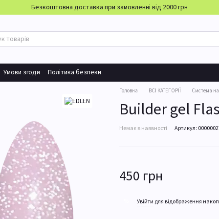
Безкоштовна доставка при замовленні від 2000 грн
Умови згоди
Політика безпеки
Головна
ВСІ КАТЕГОРІЇ
Система н
Builder gel Fla
Немає в наявності
Артикул: 000000
450 грн
%
Увійти
для відображення накоп