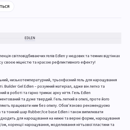
ться
EDLEN
лекція світловідбиваючих гелів Edlen у нюдових та темних відтінках
вісу своєю міцністю та красою рефликтивного ефекту!
льний, низькотемпературний, трьохфазний гель для нарощування
і. Builder Gel Edlen – розумний матеріал, адже він легко та
ий в роботі та гарно тримає арку нігтя. Гель Edlen
ентований та дуже твердий. Гель легкий в опилі, проте його
оляють працювати ним без опилу. Обов’язково рекомендуємо
n та тонкий шар Rubber/Ice base Edlen і також випилювати
Підходить для нарощування на нижні та верхні форми, нарощування
лу/ом, корекції нарощування, моделювання нігтьової пластини та