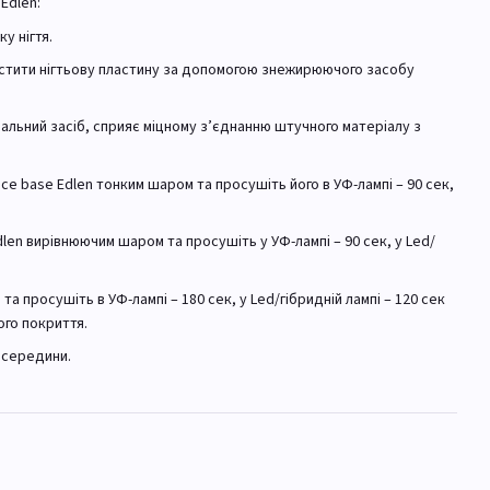
Edlen:
у нігтя.
истити нігтьову пластину за допомогою знежирюючого засобу
ціальний засіб, сприяє міцному з’єднанню штучного матеріалу з
\Ice base Edlen тонким шаром та просушіть його в УФ-лампі – 90 сек,
Edlen вирівнюючим шаром та просушіть у УФ-лампі – 90 сек, у Led/
та просушіть в УФ-лампі – 180 сек, у Led/гібридній лампі – 120 сек
ого покриття.
з середини.