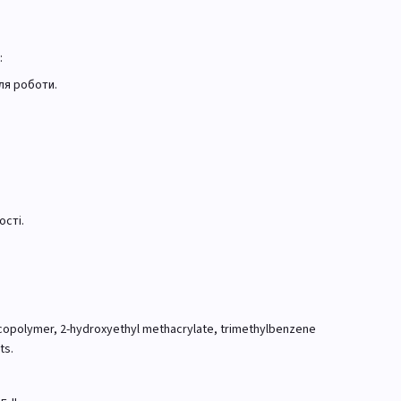
:
ля роботи.
ості.
e copolymer, 2-hydroxyethyl methacrylate, trimethylbenzene
ts.