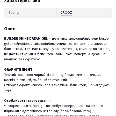
Характеристики
Бренд
CROOZ
Опис
BUILDER SHINE DREAM GEL
— це лінійка світловідбиваючих builder
gel з неймовірним світловідбиваючими часточками та опаловими
блискітками. Гелі мають зручну консистенцію, самовирівнюються,
не дають стирчання блискіток і залишають поверхню ідеально
гладкою та акуратною.
GRAPHITE NIGHT
Темний графітово-чорний зі світловідбиваючими часточками.
Космічно сяючий, глибокий та стильний.
Створює ефект нічного неба з тисячами блискіток, що нагадують
зорі.
Особливості застосування:
▪️Використання builder gel потребує попереднього нанесення
підложки з адгезивного матеріалу (база/базовий гель)