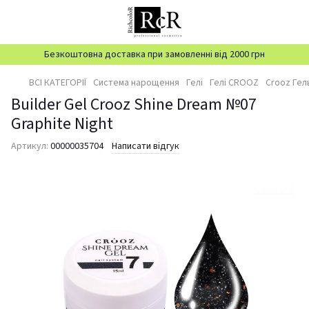
Безкоштовна доставка при замовленні від 2000 грн
ВСІ КАТЕГОРІЇ
Система нарощення
Гелі
Гелі CROOZ
Crooz Гел
Builder Gel Crooz Shine Dream №07
Graphite Night
Артикул:
00000035704
Написати відгук