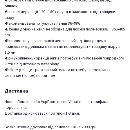
▪️Потребує видалення дисперсійного ( липкого шару) перед
опилом
▪️Час полімеризації 120 - 180 секунд в залежності від товщини
шару
▪️Рекомендована потужність лампи 36-48W
▪️Бажана довжина хвилі необхідна для якісної полімеризації 365-405
nm
▪️Використовуючи високопігментований відтінок радимо
працювати в декілька етапів і не перевищувати товщину шару в
1,5 мм
▪️При укріпленні/корекції нігтів потребує випилювання природного
нігтя з під штучного матеріалу
▪️Builder gel - це трьохфазний гель та потребує перекриття
фінішним (топом) покриттям
Доставка
Новою Поштою або УкрПоштою по Україні — за тарифами
перевізника.
Доставка здійснюється протягом 1-3 днів.
Безкоштовна доставка від замовлення на 2000 грн.