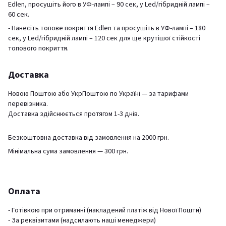
Edlen, просушіть його в УФ-лампі – 90 сек, у Led/гібридній лампі –
60 сек.
- Нанесіть топове покриття Edlen та просушіть в УФ-лампі – 180
сек, у Led/гібридній лампі – 120 сек для ще крутішої стійкості
топового покриття.
Доставка
Новою Поштою або УкрПоштою по Україні — за тарифами
перевізника.
Доставка здійснюється протягом 1-3 днів.
Безкоштовна доставка від замовлення на 2000 грн.
Мінімальна сума замовлення — 300 грн.
Оплата
- Готівкою при отриманні (накладений платіж від Нової Пошти)
- За реквізитами (надсилають наші менеджери)