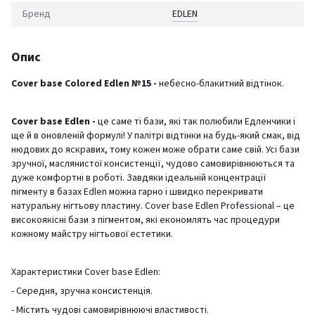
Бренд
EDLEN
Опис
Cover base Colored Edlen №15 -
небесно-блакитний відтінок.
Cover base Edlen -
це саме ті бази, які так полюбили Едленчики і
ще й в оновленій формулі! У палітрі відтінки на будь-який смак, від
нюдових до яскравих, тому кожен може обрати саме свій. Усі бази
зручної, маслянистої консистенції, чудово самовирівнюються та
дуже комфортні в роботі. Завдяки ідеальній концентрації
пігменту в базах Edlen можна гарно і швидко перекривати
натуральну нігтьову пластину. Cover base Edlen Professional – це
високоякісні бази з пігментом, які економлять час процедури
кожному майстру нігтьової естетики.
Характеристики Cover base Edlen:
- Середня, зручна консистенція.
- Містить чудові самовирівнюючі властивості.