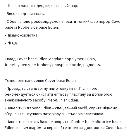
- Щільно лягає в один, вирівнюючий шар.
- Висока адгезивність.
- Обов’язково рекомендуємо наносити тонкий шар перед Cover
base із Rubber/Ice base Edlen.
- Низько-кислотна.
- Ph 6,8.
Склад Cover base Edlen: Acrylate copolymer, HEMA,
trimethylbenzene triphenylphosphine oxide, pigments.
Технологія нанесення Cover base Edlen:
- Проведіть стандартну підготовку нігтя. Після чого
рекомендується очистити нігтьову пластину за допомогою
знежирюючого засобу Prep&Finish Edlen.
- Нанесіть Ultrabond Edlen – спеціальний засіб, сприяє міцному
з’єднанню штучного матеріалу з нігтьовою пластиною.
- Нанесіть на ніготь базове покриття Rubber base або ж Ice base
Edlen тонким шаром та вирівняйте нігтик за допомогою Cover base