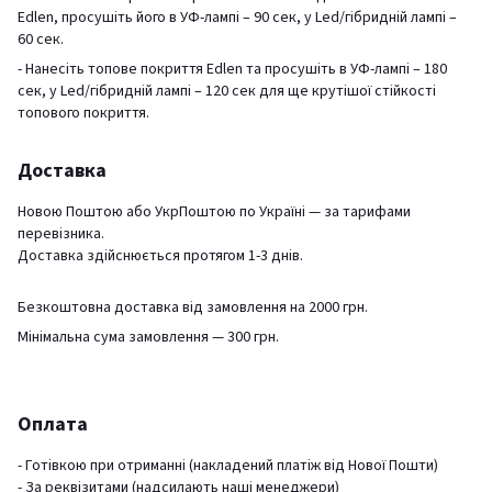
Edlen, просушіть його в УФ-лампі – 90 сек, у Led/гібридній лампі –
60 сек.
- Нанесіть топове покриття Edlen та просушіть в УФ-лампі – 180
сек, у Led/гібридній лампі – 120 сек для ще крутішої стійкості
топового покриття.
Доставка
Новою Поштою або УкрПоштою по Україні — за тарифами
перевізника.
Доставка здійснюється протягом 1-3 днів.
Безкоштовна доставка від замовлення на 2000 грн.
Мінімальна сума замовлення — 300 грн.
Оплата
- Готівкою при отриманні (накладений платіж від Нової Пошти)
- За реквізитами (надсилають наші менеджери)