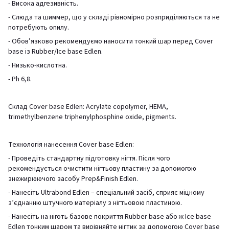
- Висока адгезивність.
- Слюда та шиммер, що у складі рівномірно розприділяються та не
потребують опилу.
- Обов’язково рекомендуємо наносити тонкий шар перед Cover
base із Rubber/Ice base Edlen.
- Низько-кислотна.
- Ph 6,8.
Склад Cover base Edlen: Acrylate copolymer, HEMA,
trimethylbenzene triphenylphosphine oxide, pigments.
Технологія нанесення Cover base Edlen:
- Проведіть стандартну підготовку нігтя. Після чого
рекомендується очистити нігтьову пластину за допомогою
знежирюючого засобу Prep&Finish Edlen.
- Нанесіть Ultrabond Edlen – спеціальний засіб, сприяє міцному
з’єднанню штучного матеріалу з нігтьовою пластиною.
- Нанесіть на ніготь базове покриття Rubber base або ж Ice base
Edlen тонким шаром та вирівняйте нігтик за допомогою Cover base