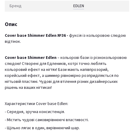
Бренд
EDLEN
Опис
Cover base Shimmer Edlen №36 -
фуксія із кольоровою слюдою
відтінок.
Cover base Shimmer Edlen
– кольорові бази із різнокольоровою
слюдою! Створені для Едлеників, котрі точно люблять
кольоровий ефект на нігтях! Бази мають напівпрозорий,
корейський ефект, а шиммер рівномірно розприділяється по
нігтьовій пластині. Чудові для втілення різних дизайнерських
рішень на ваших нігтиках!
Характеристики Cover base Edlen:
- Середня, зручна консистенція.
- Містить чудові самовирівнюючі властивості.
- Щільно лягає в один, вирівнюючий шар.