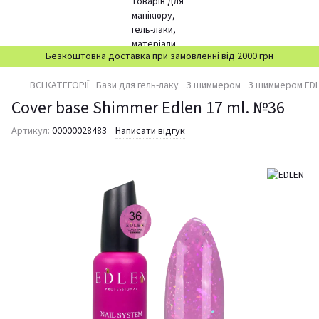
Безкоштовна доставка при замовленні від 2000 грн
ВСІ КАТЕГОРІЇ
Бази для гель-лаку
З шиммером
З шиммером ED
Cover base Shimmer Edlen 17 ml. №36
Артикул:
00000028483
Написати відгук