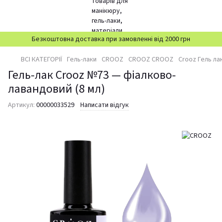
Безкоштовна доставка при замовленні від 2000 грн
ВСІ КАТЕГОРІЇ
Гель-лаки
CROOZ
CROOZ CROOZ
Crooz Гель ла
Гель-лак Crooz №73 — фіалково-
лавандовий (8 мл)
Артикул:
00000033529
Написати відгук