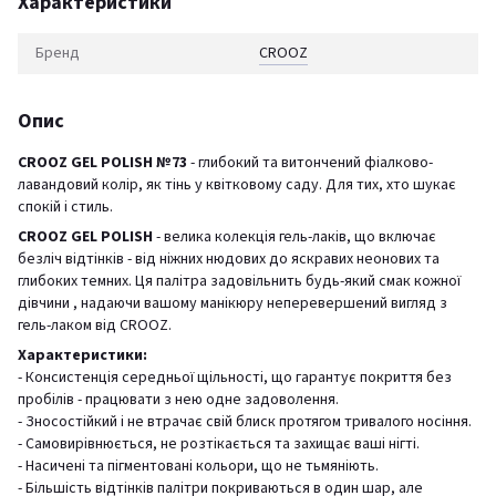
Характеристики
Бренд
CROOZ
Опис
CROOZ GEL POLISH №73
- глибокий та витончений фіалково-
лавандовий колір, як тінь у квітковому саду. Для тих, хто шукає
спокій і стиль.
CROOZ GEL POLISH
- велика колекція гель-лаків, що включає
безліч відтінків - від ніжних нюдових до яскравих неонових та
глибоких темних. Ця палітра задовільнить будь-який смак кожної
дівчини , надаючи вашому манікюру неперевершений вигляд з
гель-лаком від CROOZ.
Характеристики:
- Консистенція середньої щільності, що гарантує покриття без
пробілів - працювати з нею одне задоволення.
- Зносостійкий і не втрачає свій блиск протягом тривалого носіння.
- Самовирівнюється, не розтікається та захищає ваші нігті.
- Насичені та пігментовані кольори, що не тьмяніють.
- Більшість відтінків палітри покриваються в один шар, але