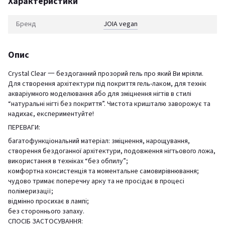
Характеристики
Бренд
JOIA vegan
Опис
Crystal Clear 一 бездоганний прозорий гель про який Ви мріяли.
Для створення архітектури під покриття гель-лаком, для технік
акваріумного моделювання або для зміцнення нігтів в стилі
“натуральні нігті без покриття”. Чистота кришталю заворожує та
надихає, експериментуйте!
ПЕРЕВАГИ:
багатофункціональний матеріал: зміцнення, нарощування,
створення бездоганної архітектури, подовження нігтьового ложа,
використання в техніках “без обпилу”;
комфортна консистенція та моментальне самовирівнювання;
чудово тримає поперечну арку та не просідає в процесі
полімеризації;
відмінно просихає в лампі;
без стороннього запаху.
СПОСІБ ЗАСТОСУВАННЯ: