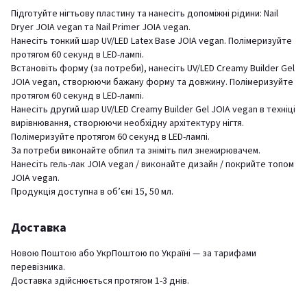
Підготуйте нігтьову пластину та нанесіть допоміжні рідини: Nail
Dryer JOIA vegan та Nail Primer JOIA vegan.
Нанесіть тонкий шар UV/LED Latex Base JOIA vegan. Полімеризуйте
протягом 60 секунд в LED-лампі.
Встановіть форму (за потреби), нанесіть UV/LED Creamy Builder Gel
JOIA vegan, створюючи бажану форму та довжину. Полімеризуйте
протягом 60 секунд в LED-лампі.
Нанесіть другий шар UV/LED Creamy Builder Gel JOIA vegan в техніці
вирівнювання, створюючи необхідну архітектуру нігтя.
Полімеризуйте протягом 60 секунд в LED-лампі.
За потреби виконайте обпил та зніміть пил знежирювачем.
Нанесіть гель-лак JOIA vegan / виконайте дизайн / покрийте топом
JOIA vegan.
Продукція доступна в об’ємі 15, 50 мл.
Доставка
Новою Поштою або УкрПоштою по Україні — за тарифами
перевізника.
Доставка здійснюється протягом 1-3 днів.