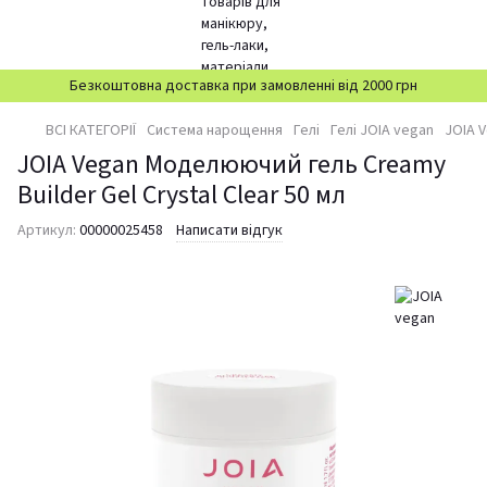
Безкоштовна доставка при замовленні від 2000 грн
ВСІ КАТЕГОРІЇ
Система нарощення
Гелі
Гелі JOIA vegan
JOIA V
JOIA Vegan Моделюючий гель Creamy
Builder Gel Crystal Clear 50 мл
Артикул:
00000025458
Написати відгук