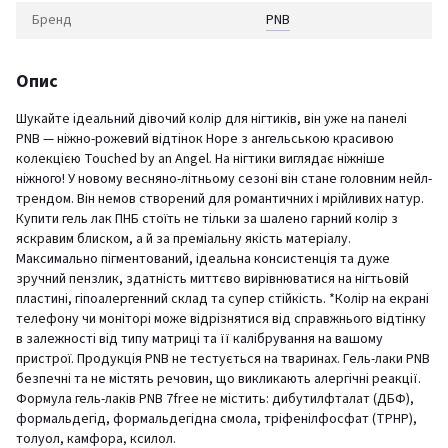
Бренд
PNB
Опис
Шукайте ідеальний дівочий колір для нігтиків, він уже на панелі
PNB — ніжно-рожевий відтінок Hope з ангельською красивою
колекцією Touched by an Angel. На нігтики виглядає ніжніше
ніжного! У новому весняно-літньому сезоні він стане головним нейл-
трендом. Він немов створений для романтичних і мрійливих натур.
Купити гель лак ПНБ стоїть не тільки за шалено гарний колір з
яскравим блиском, а й за преміальну якість матеріалу.
Максимально пігментований, ідеальна консистенція та дуже
зручний пензлик, здатність миттєво вирівнюватися на нігтьовій
пластині, гіпоалергенний склад та супер стійкість. *Колір на екрані
телефону чи моніторі може відрізнятися від справжнього відтінку
в залежності від типу матриці та її калібрування на вашому
пристрої. Продукція PNB не тестується на тваринах. Гель-лаки PNB
безпечні та не містять речовин, що викликають алергічні реакції.
Формула гель-лаків PNB 7free не містить: дибутилфталат (ДБФ),
формальдегід, формальдегідна смола, тріфенілфосфат (TPHP),
толуол, камфора, ксилол.