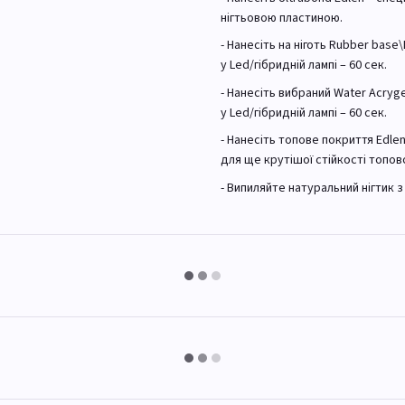
нігтьовою пластиною.
- Нанесіть на ніготь Rubber base
у Led/гібридній лампі – 60 сек.
- Нанесіть вибраний Water Acryg
у Led/гібридній лампі – 60 сек.
- Нанесіть топове покриття Edlen 
для ще крутішої стійкості топов
- Випиляйте натуральний нігтик 