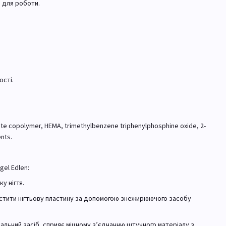
а для роботи.
ості.
ate copolymer, HEMA, trimethylbenzene triphenylphosphine oxide, 2-
nts.
gel Edlen:
у нігтя.
истити нігтьову пластину за допомогою знежирюючого засобу
ціальний засіб, сприяє міцному з’єднанню штучного матеріалу з