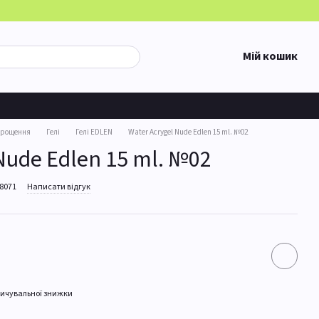
Мій кошик
арощення
Гелі
Гелі EDLEN
Water Acrygel Nude Edlen 15 ml. №02
Nude Edlen 15 ml. №02
28071
Написати відгук
ичувальної знижки