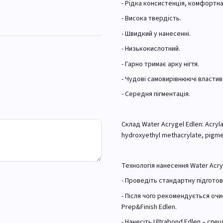
- Рідка консистенція, комфортн
- Висока твердість.
- Швидкий у нанесенні.
- Низькокислотний.
- Гарно тримає арку нігтя.
- Чудові самовирівнюючі властив
- Середня пігментація.
Склад Water Acrygel Edlen: Acryl
hydroxyethyl methacrylate, pigme
Технологія нанесення Water Acry
- Проведіть стандартну підготовк
- Після чого рекомендується оч
Prep&Finish Edlen.
- Нанесіть Ultrabond Edlen – спе