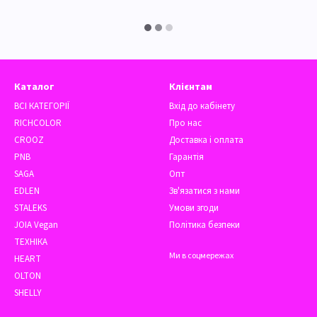
Каталог
Клієнтам
ВСІ КАТЕГОРІЇ
Вхід до кабінету
RICHCOLOR
Про нас
CROOZ
Доставка і оплата
PNB
Гарантія
SAGA
Опт
EDLEN
Зв'язатися з нами
STALEKS
Умови згоди
JOIA Vegan
Політика безпеки
ТЕХНІКА
Ми в соцмережах
HEART
OLTON
SHELLY