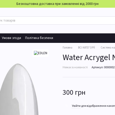
Безкоштовна доставка при замовленні від 2000 грн
Умови згоди
Політика безпеки
Головна
ВСІ КАТЕГОРІЇ
Система н
Water Acrygel 
Немає в наявності
Артикул: 000000
300 грн
%
Увійти
для відображення накоп