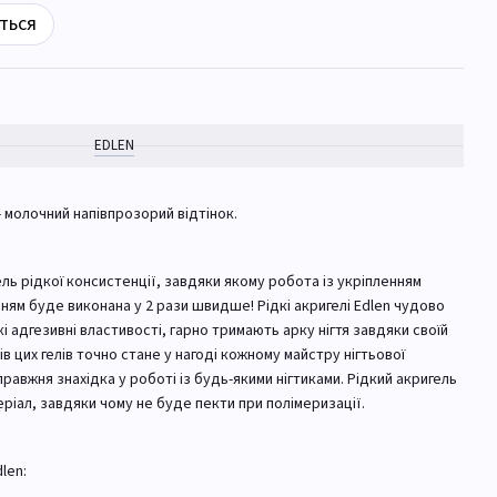
ться
EDLEN
- молочний напівпрозорий відтінок.
ель рідкої консистенції, завдяки якому робота із укріпленням
ням буде виконана у 2 рази швидше! Рідкі акригелі Edlen чудово
і адгезивні властивості, гарно тримають арку нігтя завдяки своїй
ів цих гелів точно стане у нагоді кожному майстру нігтьової
равжня знахідка у роботі із будь-якими нігтиками. Рідкий акригель
іал, завдяки чому не буде пекти при полімеризації.
len: