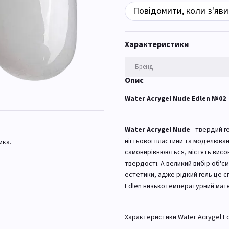
Повідомити, коли з'яви
Характеристики
Бренд
Опис
Water Acrygel Nude Edlen №02
Water Acrygel Nude
- твердий г
нігтьової пластини та моделюван
ика.
самовирівнюються, містять висок
твердості. А великий вибір об'єм
естетики, адже рідкий гель це сп
Edlen низькотемпературний матер
Характеристики Water Acrygel Ed