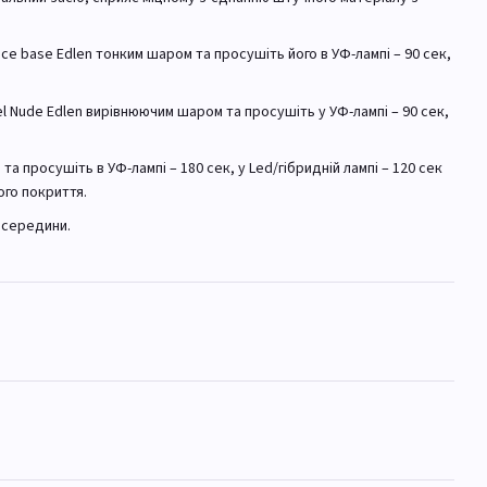
\Ice base Edlen тонким шаром та просушіть його в УФ-лампі – 90 сек,
el Nude Edlen вирівнюючим шаром та просушіть у УФ-лампі – 90 сек,
та просушіть в УФ-лампі – 180 сек, у Led/гібридній лампі – 120 сек
ого покриття.
з середини.