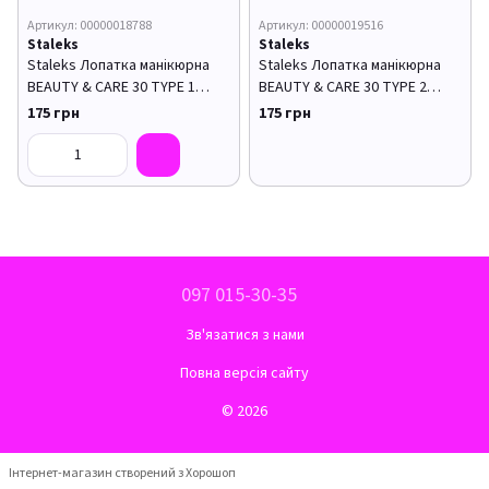
Артикул: 00000018788
Артикул: 00000019516
Staleks
Staleks
Staleks Лопатка манікюрна
Staleks Лопатка манікюрна
BEAUTY & CARE 30 TYPE 1
BEAUTY & CARE 30 TYPE 2
(пушер+топорик)
(пушер+пушер)
175 грн
175 грн
097 015-30-35
Зв'язатися з нами
Повна версія сайту
© 2026
Інтернет-магазин створений з Хорошоп