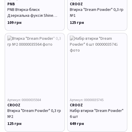
PNB
CROOZ
PNB Втирка-блиск
Втирка "Dream Powder" 0,3 гр
Дзеркальна фуксія Shine
№1
Powder Mirror Fuchsia 0,5 г
109 грн
125 грн
Артикул: 00000035564
Артикул: 00000035745
CROOZ
CROOZ
Втирка "Dream Powder" 0,3 гр
Набір втирки "Dream Powder"
№2
6 шт
125 грн
649 грн