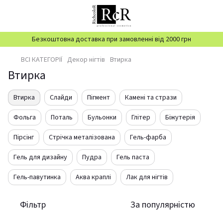
Безкоштовна доставка при замовленні від 2000 грн
ВСІ КАТЕГОРІЇ
Декор нігтів
Втирка
Втирка
Втирка
Слайди
Пігмент
Камені та стрази
Фольга
Поталь
Бульонки
Глітер
Біжутерія
Пірсінг
Стрічка металізована
Гель-фарба
Гель для дизайну
Пудра
Гель паста
Гель-павутинка
Аква краплі
Лак для нігтів
Фільтр
За популярністю