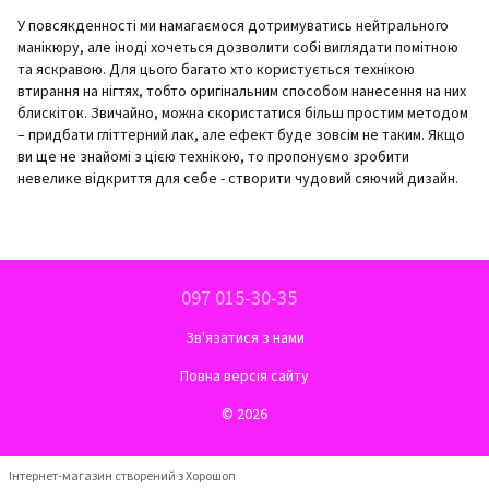
У повсякденності ми намагаємося дотримуватись нейтрального
манікюру, але іноді хочеться дозволити собі виглядати помітною
та яскравою. Для цього багато хто користується технікою
втирання на нігтях, тобто оригінальним способом нанесення на них
блискіток. Звичайно, можна скористатися більш простим методом
– придбати гліттерний лак, але ефект буде зовсім не таким. Якщо
ви ще не знайомі з цією технікою, то пропонуємо зробити
невелике відкриття для себе - створити чудовий сяючий дизайн.
097 015-30-35
Зв'язатися з нами
Повна версія сайту
© 2026
Інтернет-магазин створений з Хорошоп