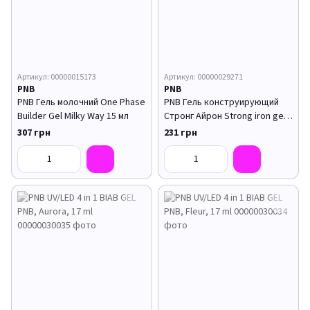
Артикул: 00000015173
Артикул: 00000029271
PNB
PNB
PNB Гель молочний One Phase
PNB Гель конструирующий
Builder Gel Milky Way 15 мл
Стронг Айрон Strong iron gel
Rock-Crystal 8мл
307 грн
231 грн