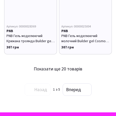
Артикул: 00000028369
Артикул: 00000025004
PNB
PNB
PNB Гель моделюючий
PNB Гель моделюючий
Крижана троянда Builder gel
молочний Builder gel Cosmo
Ice Rose 15 мл
milk 15 мл
307 грн
307 грн
Показати ще 20 товарів
Назад
Вперед
1
з 5