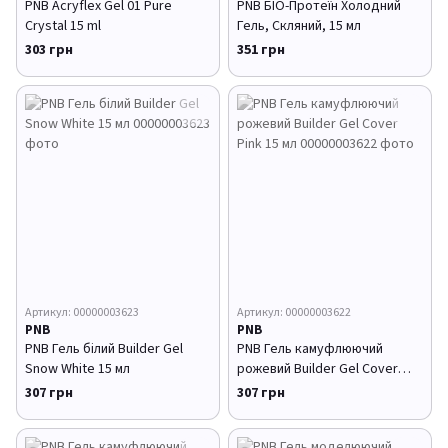
PNB Acryflex Gel 01 Pure
PNB БІО-Протеїн Холодний
Crystal 15 ml
Гель, Скляний, 15 мл
303 грн
351 грн
Артикул: 00000003623
Артикул: 00000003622
PNB
PNB
PNB Гель білий Builder Gel
PNB Гель камуфлюючий
Snow White 15 мл
рожевий Builder Gel Cover
Pink 15 мл
307 грн
307 грн