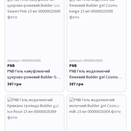
Артикул: 00000025605
Артикул: 00000025005
PNB
PNB
PNB Гель камуфлюючий
PNB Гель моделюючий
цукрово-рожевий Builder Gel
бежевий Builder gel Cosmo
Sweet Pink 15 мл
beige 15 мл
307 грн
307 грн