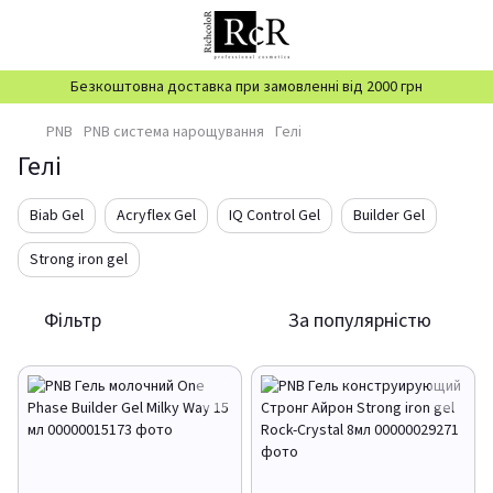
Безкоштовна доставка при замовленні від 2000 грн
PNB
PNB система нарощування
Гелі
Гелі
Biab Gel
Acryflex Gel
IQ Control Gel
Builder Gel
Strong iron gel
Фільтр
За популярністю