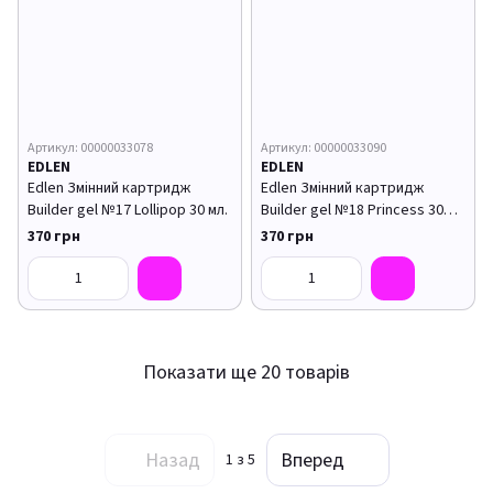
Артикул: 00000033078
Артикул: 00000033090
EDLEN
EDLEN
Edlen Змінний картридж
Edlen Змінний картридж
Builder gel №17 Lollipop 30 мл.
Builder gel №18 Princess 30
мл.
370 грн
370 грн
Показати ще 20 товарів
Назад
Вперед
1
з 5