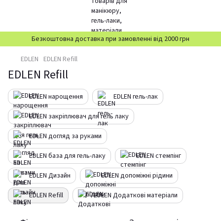
Безкоштовна доставка при замовленні від 2000 грн
EDLEN
EDLEN Refill
EDLEN Refill
EDLEN нарощення
EDLEN гель-лак
EDLEN закріплювач для гель лаку
EDLEN догляд за руками
EDLEN база для гель-лаку
EDLEN стемпінг
EDLEN Дизайн
EDLEN допоміжні рідини
EDLEN Refill
EDLEN Додаткові матеріали