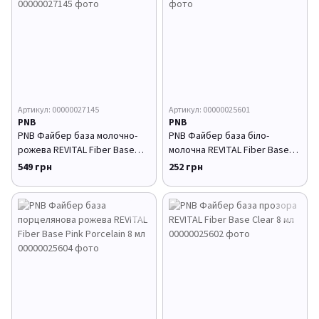
Артикул: 00000027145
Артикул: 00000025601
PNB
PNB
PNB Файбер база молочно-
PNB Файбер база біло-
рожева REVITAL Fiber Base
молочна REVITAL Fiber Base
Porcelain Pink 30 мл
White Milk 8 мл
549 грн
252 грн