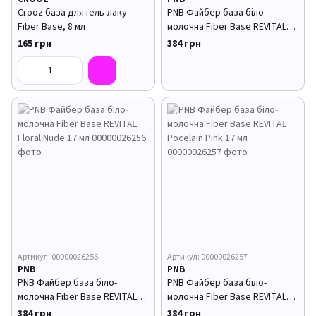
Crooz база для гель-лаку
PNB Файбер база біло-
Fiber Base, 8 мл
молочна Fiber Base REVITAL
Clear 17 мл
165 грн
384 грн
Артикул: 00000026256
Артикул: 00000026257
PNB
PNB
PNB Файбер база біло-
PNB Файбер база біло-
молочна Fiber Base REVITAL
молочна Fiber Base REVITAL
Floral Nude 17 мл
Pocelain Pink 17 мл
384 грн
384 грн