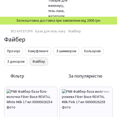
Безкоштовна доставка при замовленні від 2000 грн
ВСІ КАТЕГОРІЇ
Бази для гель-лаку
Файбер
Файбер
Прозорі
Камуфлюючі
З шиммером
Кольорові
З декором
Файбер
Фільтр
За популярністю