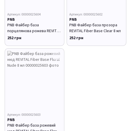
Артикул: 00000025604
Артикул: 00000025602
PNB
PNB
PNB Файбер база
PNB Файбер база прозорa
порцелянова рожева REVITAL
REVITAL Fiber Base Clear 8 мл
Fiber Base Pink Porcelain 8 мл
252 грн
252 грн
Артикул: 00000025603
PNB
PNB Файбер база рожевий