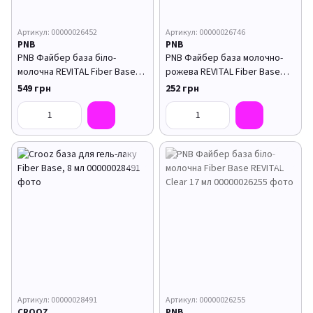
Артикул: 00000026452
Артикул: 00000026746
PNB
PNB
PNB Файбер база біло-
PNB Файбер база молочно-
молочна REVITAL Fiber Base
рожева REVITAL Fiber Base
White Milk 30 мл
Milk Pink 8 мл
549 грн
252 грн
Артикул: 00000028491
Артикул: 00000026255
CROOZ
PNB