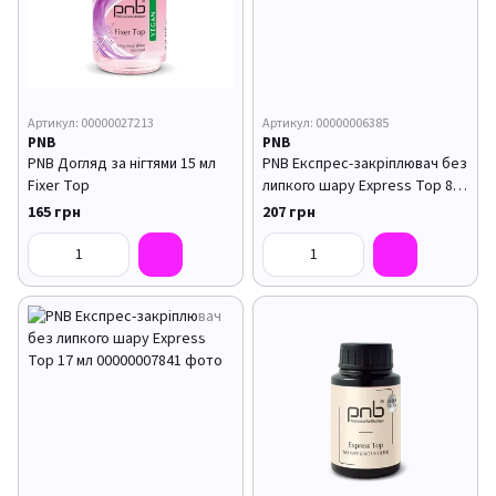
Артикул: 00000027213
Артикул: 00000006385
PNB
PNB
PNB Догляд за нігтями 15 мл
PNB Експрес-закріплювач без
Fixer Top
липкого шару Express Top 8
мл
165 грн
207 грн