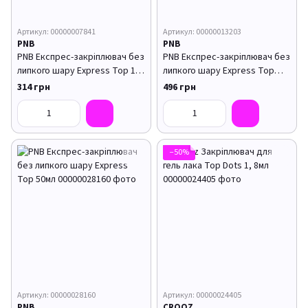
Артикул: 00000007841
Артикул: 00000013203
PNB
PNB
PNB Експрес-закріплювач без
PNB Експрес-закріплювач без
липкого шару Express Top 17
липкого шару Express Top
мл
30мл
314 грн
496 грн
−50%
Артикул: 00000028160
Артикул: 00000024405
PNB
CROOZ