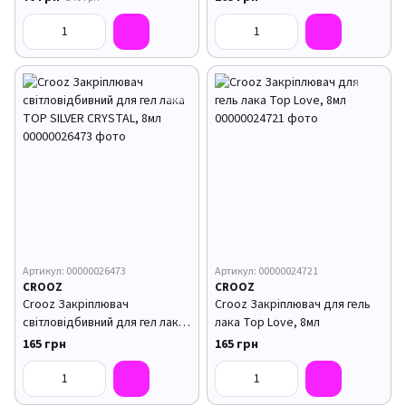
Артикул: 00000026473
Артикул: 00000024721
CROOZ
CROOZ
Crooz Закріплювач
Crooz Закріплювач для гель
світловідбивний для гел лака
лака Top Love, 8мл
TOP SILVER CRYSTAL, 8мл
165 грн
165 грн