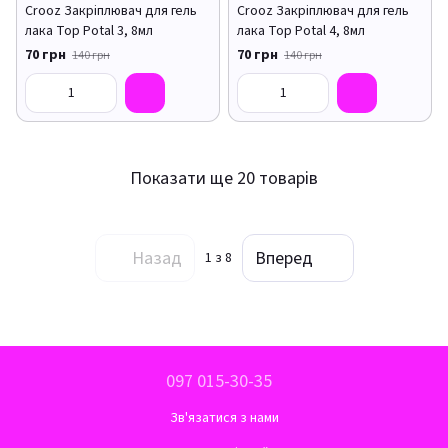
Crooz Закріплювач для гель
Crooz Закріплювач для гель
лака Top Potal 3, 8мл
лака Top Potal 4, 8мл
70 грн
70 грн
140 грн
140 грн
Показати ще 20 товарів
Назад
Вперед
1
з 8
097 015-30-35
Зв'язатися з нами