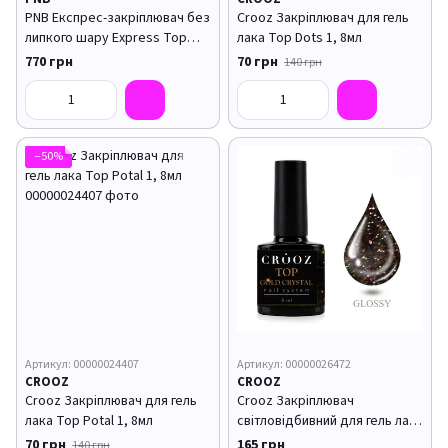
PNB Експрес-закріплювач без
Crooz Закріплювач для гель
липкого шару Express Top
лака Top Dots 1, 8мл
50мл
770 грн
70 грн
140 грн
−50%
Артикул: 00000024407
Артикул: 00000026472
CROOZ
CROOZ
Crooz Закріплювач для гель
Crooz Закріплювач
лака Top Potal 1, 8мл
світловідбивний для гель лака
TOP GOLD CRYSTAL, 8мл
70 грн
165 грн
140 грн