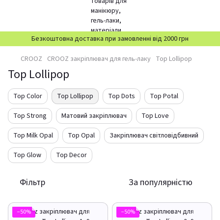
Безкоштовна доставка при замовленні від 2000 грн
CROOZ
CROOZ закріплювач для гель-лаку
Top Lollipop
Top Lollipop
Top Color
Top Lollipop
Top Dots
Top Potal
Top Strong
Матовий закріплювач
Top Love
Top Milk Opal
Top Opal
Закріплювач світловідбивний
Top Glow
Top Decor
Фільтр
За популярністю
−50%
−50%