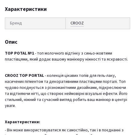
Характеристики
Бренд
CROOZ
Опис
TOP POTAL №1
- топ молочного відтінку з синьо-жовтими
пластівцями, який додає вашому манікюру ніжності та яскравості.
CROOZ TOP PORTAL
- колекція цікавих топів для гель-лаку,
насичених пігментом та декоративними пластівцями порталі. Топ
чудово поєднується з різноманітними дизайнами, підкреслюючи
та відтіняючи нігті, що створює неймовірні візуальні ефекти. Його
стильний, ніжний та сучасний вигляд робить ваш манікюр в центрі
уваги.
Характеристики:
- Він може використовуватися як самостійно, так і в поєднанні з