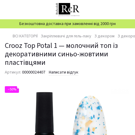
Безкоштовна доставка при замовленні від 2000 грн
ВСІ КАТЕГОРІЇ
Закріплювачі для гель-лаку
З декором
З декор
Crooz Top Potal 1 — молочний топ із
декоративними синьо-жовтими
пластівцями
Артикул:
00000024407
Написати відгук
−50%