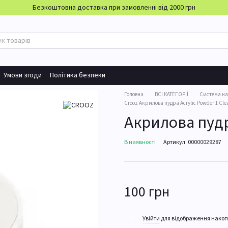
Безкоштовна доставка при замовленні від 2000 грн
Умови згоди
Політика безпеки
Головна
ВСІ КАТЕГОРІЇ
Система н
Crooz Акрилова пудра Acrylic Powder 1 Cle
Акрилова пудра
В наявності
Артикул: 00000029287
100 грн
%
Увійти
для відображення накоп