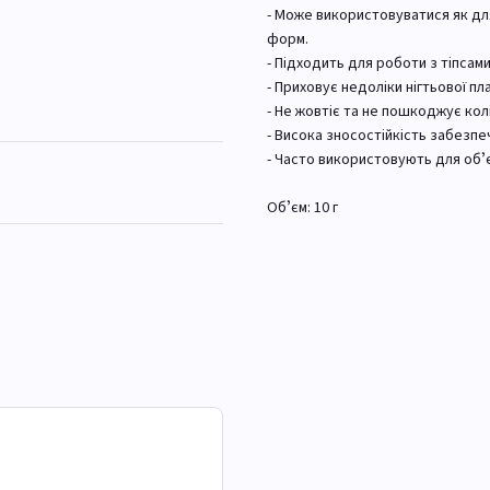
- Може використовуватися як для
форм.
- Підходить для роботи з тіпсам
- Приховує недоліки нігтьової п
- Не жовтіє та не пошкоджує кол
- Висока зносостійкість забезпеч
- Часто використовують для обʼ
Обʼєм: 10 г