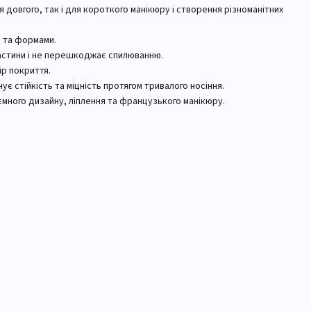
 довгого, так і для короткого манікюру і створення різноманітних
и та формами.
ластини і не перешкоджає спилюванню.
ір покриття.
ує стійкість та міцність протягом тривалого носіння.
ємного дизайну, ліплення та французького манікюру.