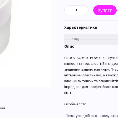
Купити
Характеристики
Бренд
Опис
CROOZ ACRYLIC POWDER — сучасни
міцності та тривалості. Він є і
зміцнення вашого манікюру. Пл
нігтьовими пластинами, а також
власницям тонких та ламких нігті
інгредієнт для професійного ма
нігті.
Особливості:
ика.
- Текстура дрібного помолу, що