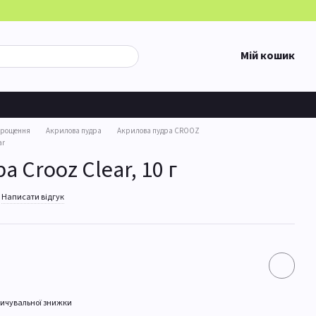
Мій кошик
арощення
Акрилова пудра
Акрилова пудра CROOZ
ar
 Crooz Clear, 10 г
Написати відгук
ичувальної знижки