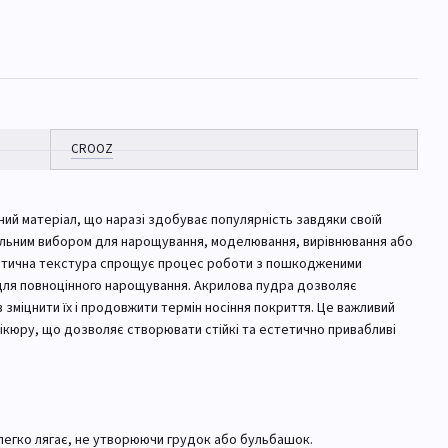
CROOZ
й матеріал, що наразі здобуває популярність завдяки своїй
деальним вибором для нарощування, моделювання, вирівнювання або
астична текстура спрощує процес роботи з пошкодженими
 для повноцінного нарощування. Акрилова пудра дозволяє
в зміцнити їх і продовжити термін носіння покриття. Це важливий
нікюру, що дозволяє створювати стійкі та естетично привабливі
 легко лягає, не утворюючи грудок або бульбашок.