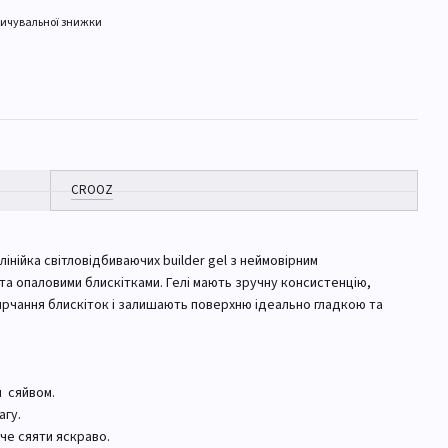
ичувальної знижки
CROOZ
лінійка світловідбиваючих builder gel з неймовірним
та опаловими блискітками. Гелі мають зручну консистенцію,
рчання блискіток і залишають поверхню ідеально гладкою та
м сяйвом.
агу.
оче сяяти яскраво.