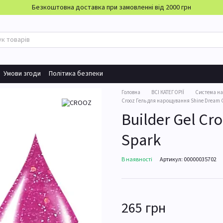
Безкоштовна доставка при замовленні від 2000 грн
Умови згоди
Політика безпеки
Головна
ВСІ КАТЕГОРІЇ
Система н
Crooz Гель для нарощування Shine Dream 
Builder Gel Cr
Spark
В наявності
Артикул: 00000035702
265 грн