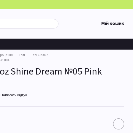
Мій кошик
арощення
Гелі
Гелі CROOZ
Gel №05
ooz Shine Dream №05 Pink
Написати відгук