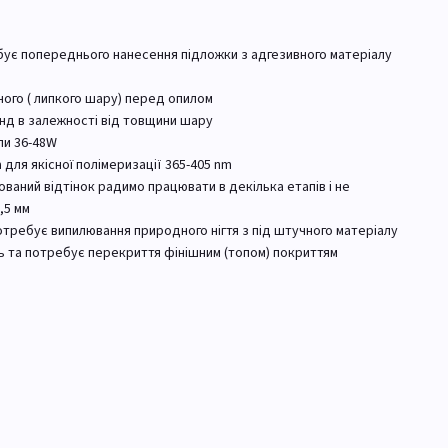
ебує попереднього нанесення підложки з адгезивного матеріалу
ного ( липкого шару) перед опилом
кунд в залежності від товщини шару
пи 36-48W
 для якісної полімеризації 365-405 nm
ваний відтінок радимо працювати в декілька етапів і не
,5 мм
 потребує випилювання природного нігтя з під штучного матеріалу
гель та потребує перекриття фінішним (топом) покриттям