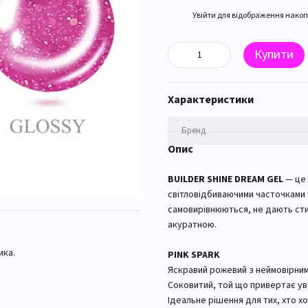
%
Увійти
для відображення накоп
Купити
Характеристики
Бренд
Опис
BUILDER SHINE DREAM GEL
— це 
світловідбиваючими часточками 
самовирівнюються, не дають сти
акуратною.
ика.
PINK SPARK
Яскравий рожевий з неймовірни
Соковитий, той що привертає ув
Ідеальне рішення для тих, хто х