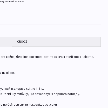
ичувальної знижки
CROOZ
ого сяйва, безкінечної творчості та сяючих очей твоїх клієнтів.
 на нігтях.
, який підкорює світло і тінь.
и космічну глибину, що зачаровує з першого погляду.
о не боїться сяяти яскравіше за зірки.