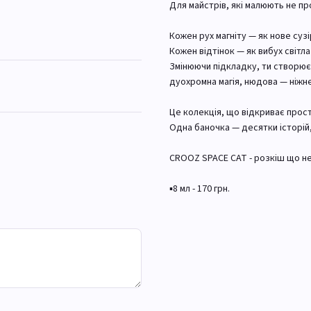
Для майстрів, які малюють не про
Кожен рух магніту — як нове сузі
Кожен відтінок — як вибух світл
Змінюючи підкладку, ти створює
дуохромна магія, нюдова — ніжне
Це колекція, що відкриває прос
Одна баночка — десятки історій, 
CROOZ SPACE CAT - розкіш що не
▪️8 мл - 170 грн.