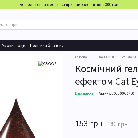
Безкоштовна доставка при замовленні від 2000 грн
Умови згоди
Політика безпеки
Головна
ВСІ КАТЕГОРІЇ
Гель-лаки
Космічний гел
ефектом Cat E
В наявності
Артикул: 00000035760
153 грн
180 грн