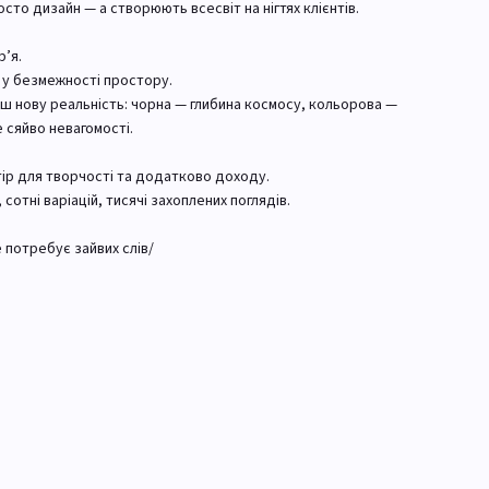
сто дизайн — а створюють всесвіт на нігтях клієнтів.
р’я.
а у безмежності простору.
ш нову реальність: чорна — глибина космосу, кольорова —
 сяйво невагомості.
тір для творчості та додатково доходу.
сотні варіацій, тисячі захоплених поглядів.
 потребує зайвих слів/