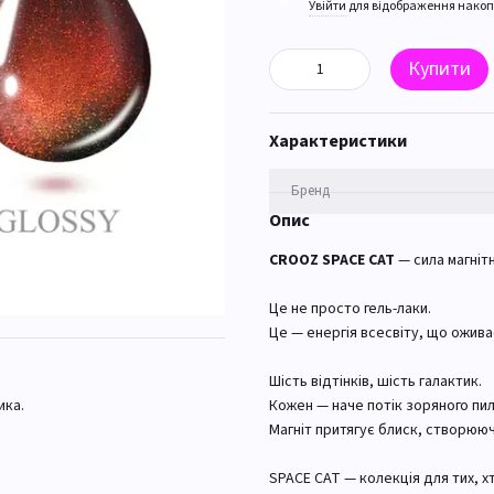
%
Увійти
для відображення накоп
Купити
Характеристики
Бренд
Опис
CROOZ SPACE CAT
— сила магнітн
Це не просто гель-лаки.
Це — енергія всесвіту, що оживає
Шість відтінків, шість галактик.
ика.
Кожен — наче потік зоряного пилу
Магніт притягує блиск, створююч
SPACE CAT — колекція для тих, хт