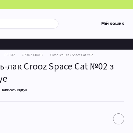
Мій кошик
CROOZ
CROOZ CROOZ
Crooz Гель-лак Space Cat №02
ь-лак Crooz Space Cat №02 з
ye
Написати відгук