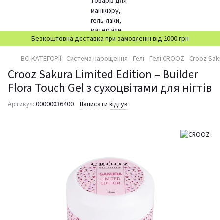
Безкоштовна доставка при замовленні від 2000 грн
ВСІ КАТЕГОРІЇ
Система нарощення
Гелі
Гелі CROOZ
Crooz Saku
Crooz Sakura Limited Edition – Builder
Flora Touch Gel з сухоцвітами для нігтів
Артикул:
00000036400
Написати відгук