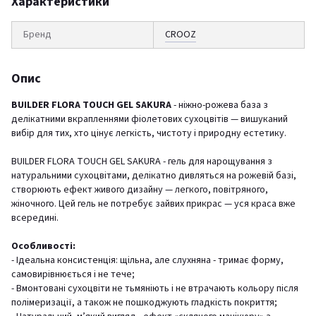
Характеристики
Бренд
CROOZ
Опис
BUILDER FLORA TOUCH GEL SAKURA
- ніжно-рожева база з
делікатними вкрапленнями фіолетових сухоцвітів — вишуканий
вибір для тих, хто цінує легкість, чистоту і природну естетику.
BUILDER FLORA TOUCH GEL SAKURA - гель для нарощування з
натуральними сухоцвітами, делікатно дивляться на рожевій базі,
створюють ефект живого дизайну — легкого, повітряного,
жіночного. Цей гель не потребує зайвих прикрас — уся краса вже
всередині.
Особливості:
- Ідеальна консистенція: щільна, але слухняна - тримає форму,
самовирівнюється і не тече;
- Вмонтовані сухоцвіти не тьмяніють і не втрачають кольору після
полімеризації, а також не пошкоджують гладкість покриття;