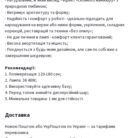
- Натуральний, м’який вигляд - ефект «скляного манікюру» з
природною глибиною;
- Витримує архітектуру та форму;
- Надійність і комфорт у роботі - ідеально підходить для
нарощування на верхні або нижні форми, укріплення, складних
корекцій, реставрацій та техніки «без опилу»;
- Не дає печіння в лампі - комфорт клієнта гарантований;
- Висока амортизація та міцність;
- Поєднується з будь-яким дизайном, але сам по собі вже є
завершеним шедевром;
Рекомендації:
1. Полімеризація: 120-180 сек;
2. Лампа: 36 48W;
3. Використовуйте адгезивну базу;
4. Перед топом знімайте дисперсійний шар;
5. Мінімальна товщина: 1 мм для стійкості.
Доставка
Новою Поштою або УкрПоштою по Україні — за тарифами
перевізника.