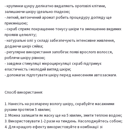
- крупинки цукру делікатно видаляють ороговілі клітини,
залишаючи шкіру ідеально гладкою;
- легкий, витончений аромат робить процедуру догляду ще
приємнішою;
- скраб сприяє покращенню тонусу шкіри та зменшенню видимих
проявів целюліту;
- натуральні олії у складі забезпечують інтенсивне живлення,
додаючи шкірі сяйва;
- регулярне використання запобігає появі врослого волосся,
роблячи шкіру рівною;
- завдяки стимуляції мікроциркуляції скраб підтримує
еластичність і молодий вигляд шкіри;
- допомагає підготувати шкіру перед нанесенням автозасмаги.
Спосіб використання:
1. Нанесіть на розпарену вологу шкіру, скрабуйте масажними
рухами протягом 5 хвилин;
2. Можна залишити як маску ще на 5 хвилин, змити теплою водою;
3. Використовувати 1-2 рази на тиждень. Насолоджуйтесь собою;
4. Для кращого ефекту використовуйте в комбінації зі