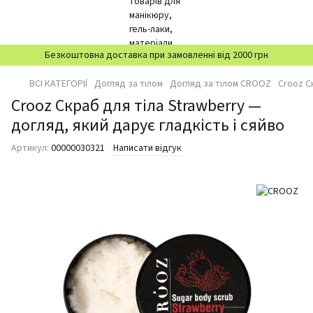
Безкоштовна доставка при замовленні від 2000 грн
ВСІ КАТЕГОРІЇ
Догляд за тілом
Догляд за тілом CROOZ
Crooz С
Crooz Скраб для тіла Strawberry —
догляд, який дарує гладкість і сяйво
Артикул:
00000030321
Написати відгук