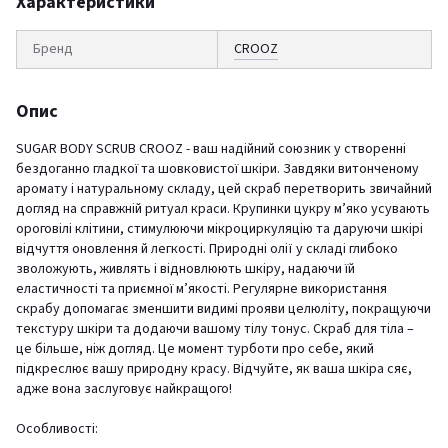
Характеристики
Бренд
CROOZ
Опис
SUGAR BODY SCRUB CROOZ - ваш надійний союзник у створенні
бездоганно гладкої та шовковистої шкіри. Завдяки витонченому
аромату і натуральному складу, цей скраб перетворить звичайний
догляд на справжній ритуал краси. Крупинки цукру м’яко усувають
ороговілі клітини, стимулюючи мікроциркуляцію та даруючи шкірі
відчуття оновлення й легкості. Природні олії у складі глибоко
зволожують, живлять і відновлюють шкіру, надаючи їй
еластичності та приємної м’якості. Регулярне використання
скрабу допомагає зменшити видимі прояви целюліту, покращуючи
текстуру шкіри та додаючи вашому тілу тонус. Скраб для тіла –
це більше, ніж догляд. Це момент турботи про себе, який
підкреслює вашу природну красу. Відчуйте, як ваша шкіра сяє,
адже вона заслуговує найкращого!
Особливості: