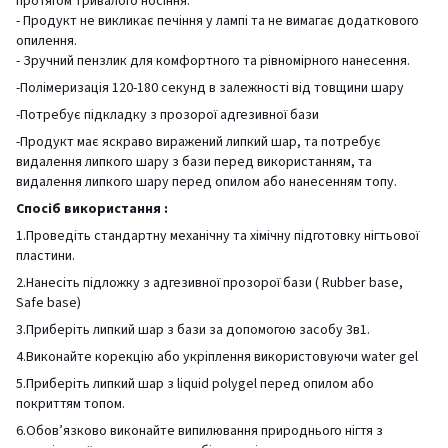
протягом тривалого носіння.
- Продукт не викликає печіння у лампі та не вимагає додаткового
опилення.
- Зручний пензлик для комфортного та рівномірного нанесення.
-Полімеризація 120-180 секунд в залежності від товщини шару
-Потребує підкладку з прозорої адгезивної бази
-Продукт має яскраво виражений липкий шар, та потребує
видалення липкого шару з бази перед використанням, та
видалення липкого шару перед опилом або нанесенням топу.
Спосіб використання :
1.Проведіть стандартну механічну та хімічну підготовку нігтьової
пластини.
2.Нанесіть підложку з адгезивної прозорої бази ( Rubber base,
Safe base)
3.Приберіть липкий шар з бази за допомогою засобу 3в1.
4.Виконайте корекцію або укріплення використовуючи water gel
5.Приберіть липкий шар з liquid polygel перед опилом або
покриттям топом.
6.Обов’язково виконайте випилювання природнього нігтя з