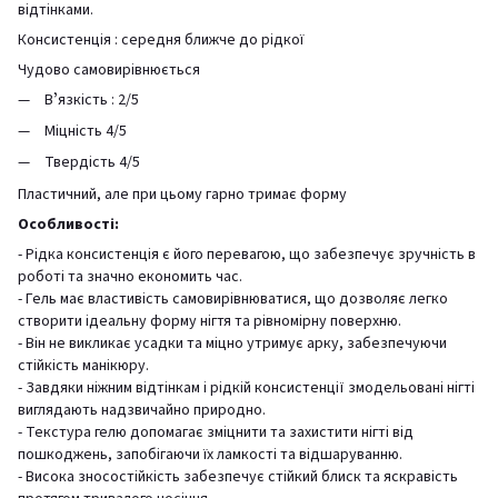
відтінками.
Консистенція : середня ближче до рідкої
Чудово самовирівнюється
Вʼязкість : 2/5
Міцність 4/5
Твердість 4/5
Пластичний, але при цьому гарно тримає форму
Особливості:
- Рідка консистенція є його перевагою, що забезпечує зручність в
роботі та значно економить час.
- Гель має властивість самовирівнюватися, що дозволяє легко
створити ідеальну форму нігтя та рівномірну поверхню.
- Він не викликає усадки та міцно утримує арку, забезпечуючи
стійкість манікюру.
- Завдяки ніжним відтінкам і рідкій консистенції змодельовані нігті
виглядають надзвичайно природно.
- Текстура гелю допомагає зміцнити та захистити нігті від
пошкоджень, запобігаючи їх ламкості та відшаруванню.
- Висока зносостійкість забезпечує стійкий блиск та яскравість