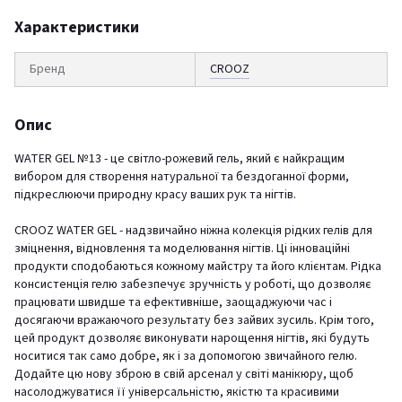
Характеристики
Бренд
CROOZ
Опис
WATER GEL №13 - це світло-рожевий гель, який є найкращим
вибором для створення натуральної та бездоганної форми,
підкреслюючи природну красу ваших рук та нігтів.
CROOZ WATER GEL - надзвичайно ніжна колекція рідких гелів для
зміцнення, відновлення та моделювання нігтів. Ці інноваційні
продукти сподобаються кожному майстру та його клієнтам. Рідка
консистенція гелю забезпечує зручність у роботі, що дозволяє
працювати швидше та ефективніше, заощаджуючи час і
досягаючи вражаючого результату без зайвих зусиль. Крім того,
цей продукт дозволяє виконувати нарощення нігтів, які будуть
носитися так само добре, як і за допомогою звичайного гелю.
Додайте цю нову зброю в свій арсенал у світі манікюру, щоб
насолоджуватися її універсальністю, якістю та красивими