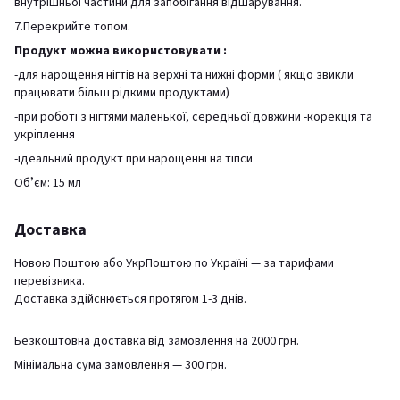
внутрішньої частини для запобігання відшарування.
7.Перекрийте топом.
Продукт можна використовувати :
-для нарощення нігтів на верхні та нижні форми ( якщо звикли
працювати більш рідкими продуктами)
-при роботі з нігтями маленької, середньої довжини -корекція та
укріплення
-ідеальний продукт при нарощенні на тіпси
Обʼєм: 15 мл
Доставка
Новою Поштою або УкрПоштою по Україні — за тарифами
перевізника.
Доставка здійснюється протягом 1-3 днів.
Безкоштовна доставка від замовлення на 2000 грн.
Мінімальна сума замовлення — 300 грн.