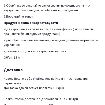
6.Обов’язково виконайте випилювання природнього нігтя з
внутрішньої частини для запобігання відшарування.
7.Перекрийте топом.
Продукт можна використовувати :
-для нарощення нігтів на верхні та нижні форми ( якщо звикли
працювати більш рідкими продуктами)
-при роботі з нігтями маленької, середньої довжини -корекція та
укріплення
-ідеальний продукт при нарощенні на тіпси
Обʼєм: 15 мл
Доставка
Новою Поштою або УкрПоштою по Україні — за тарифами
перевізника.
Доставка здійснюється протягом 1-3 днів.
Безкоштовна доставка від замовлення на 2000 грн.