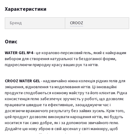
Характеристики
Бренд
CROOZ
Опис
WATER GEL №4
- це коралово-персиковий гель, який є найкращим
вибором для створення натуральної та бездоганної форми,
підкреслюючи природну красу ваших рук та нігтів.
CROOZ WATER GEL
- надзвичайно ніжна колекція рідких гелів для
зміцнення, відновлення та моделювання нігтів. Ці інноваційні
продукти сподобаються кожному майстру та його клієнтам. Рідка
консистенція гелю забезпечує зручність у роботі, що дозволяє
працювати швидше та ефективніше, заощаджуючи час і
досягаючи вражаючого результату без зайвих зусиль. Крім того,
цей продукт дозволяє виконувати нарощення нігтів, які будуть
носитися так само добре, як і за допомогою звичайного гелю.
Додайте цю нову зброю в свій арсенал у світі манікюру, щоб