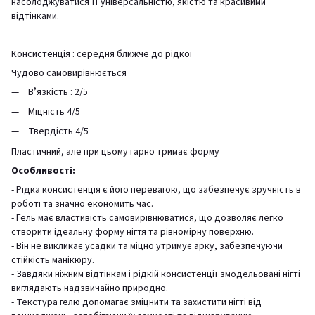
насолоджуватися її універсальністю, якістю та красивими
відтінками.
Консистенція : середня ближче до рідкої
Чудово самовирівнюється
Вʼязкість : 2/5
Міцність 4/5
Твердість 4/5
Пластичний, але при цьому гарно тримає форму
Особливості:
- Рідка консистенція є його перевагою, що забезпечує зручність в
роботі та значно економить час.
- Гель має властивість самовирівнюватися, що дозволяє легко
створити ідеальну форму нігтя та рівномірну поверхню.
- Він не викликає усадки та міцно утримує арку, забезпечуючи
стійкість манікюру.
- Завдяки ніжним відтінкам і рідкій консистенції змодельовані нігті
виглядають надзвичайно природно.
- Текстура гелю допомагає зміцнити та захистити нігті від