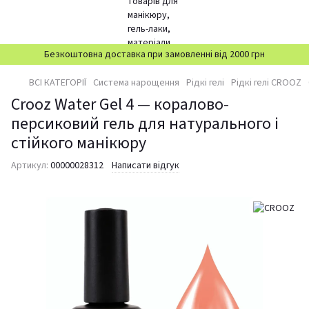
Безкоштовна доставка при замовленні від 2000 грн
ВСІ КАТЕГОРІЇ
Система нарощення
Рідкі гелі
Рідкі гелі CROOZ
Crooz Water Gel 4 — коралово-
персиковий гель для натурального і
стійкого манікюру
Артикул:
00000028312
Написати відгук