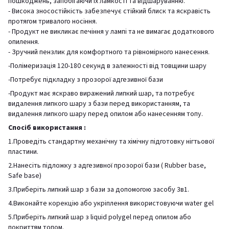
пошкоджень, запобігаючи їх ламкості та відшаруванню.
- Висока зносостійкість забезпечує стійкий блиск та яскравість
протягом тривалого носіння.
- Продукт не викликає печіння у лампі та не вимагає додаткового
опилення.
- Зручний пензлик для комфортного та рівномірного нанесення.
-Полімеризація 120-180 секунд в залежності від товщини шару
-Потребує підкладку з прозорої адгезивної бази
-Продукт має яскраво виражений липкий шар, та потребує
видалення липкого шару з бази перед використанням, та
видалення липкого шару перед опилом або нанесенням топу.
Спосіб використання :
1.Проведіть стандартну механічну та хімічну підготовку нігтьової
пластини.
2.Нанесіть підложку з адгезивної прозорої бази ( Rubber base,
Safe base)
3.Приберіть липкий шар з бази за допомогою засобу 3в1.
4.Виконайте корекцію або укріплення використовуючи water gel
5.Приберіть липкий шар з liquid polygel перед опилом або
покриттям топом.