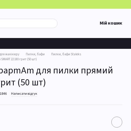
Мій кошик
для манікюру
Пилки, бафи
Пилки, бафи Staleks
MART 22 180 грит (50 шт)
 papmAm для пилки прямий
рит (50 шт)
21846
Написати відгук