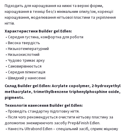
Підходить для нарощування на нижні та верхні форми,
нарощування в техніці без/з мінімальним опилу/ом, корекції
нарощування, моделювання нігтьової пластини та укріплення
нігтів.
Характеристики Builder gel Edlen:
• Середня густина, комфортна для роботи
• Висока твердість
• Низькотемпературний
• Низькокислотний
• Чудово тримає арку
• Самовирівнюється
• Середня пігментація
• Швидкий у нанесенні
Склад Builder gel Edlen: Acrylate copolymer, 2-hydroxyethyl
methacrylate, trimethylbenzene triphenylphosphine oxide,
pigments.
Технологія нанесення Builder gel Edlen:
• Проведіть стандартну підготовку нігтя.
• Після чого рекомендується очистити нігтьову пластину за
допомогою знежирюючого засобу Prep&Finish Edlen.
• Нанесіть Ultrabond Edlen – спеціальний засіб, сприяє міцному