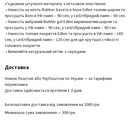
з’єднанню штучного матеріалу з нігтьовою пластиною.
• Нанесіть на ніготь Rubber base\Ice base Edlen тонким шаром та
просушіть його в УФ-лампі – 90 сек, у Led/гібридній лампі – 60 сек.
• Нанесіть вибраний Builder gel Edlen вирівнюючим шаром та
просушіть у УФ-лампі – 90 сек, у Led/гібридній лампі – 60 сек.
• Нанесіть топове покриття Edlen та просушіть в УФ-лампі – 180
сек, у Led/гібридній лампі – 120 сек для ще крутішої стійкості
топового покриття.
• Випиляйте натуральний нігтик з середини.
Доставка
Новою Поштою або УкрПоштою по Україні — за тарифами
перевізника.
Доставка здійснюється протягом 1-3 днів.
Безкоштовна доставка від замовлення на 2000 грн.
Мінімальна сума замовлення — 300 грн.