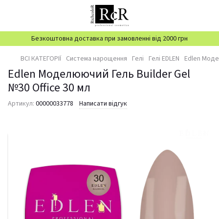
Безкоштовна доставка при замовленні від 2000 грн
ВСІ КАТЕГОРІЇ
Система нарощення
Гелі
Гелі EDLEN
Edlen Модел
Edlen Моделюючий Гель Builder Gel
№30 Office 30 мл
Артикул:
00000033778
Написати відгук