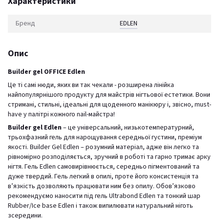
Характеристики
Бренд
EDLEN
Опис
Builder gel OFFICE Edlen
Це ті самі нюди, яких ви так чекали - розширена лінійка
найпопулярнішого продукту для майстрів нігтьової естетики. Вони
стримані, стильні, ідеальні для щоденного манікюру і, звісно, must-
have у палітрі кожного nail-майстра!
Builder gel Edlen
– це універсальний, низькотемпературний,
трьохфазний гель для нарощування середньої густини, преміум
якості. Builder Gel Edlen – розумний матеріал, адже він легко та
рівномірно розподіляється, зручний в роботі та гарно тримає арку
нігтя. Гель Edlen самовирівнюється, середньо пігментований та
дуже твердий. Гель легкий в опилі, проте його консистенція та
в’язкість дозволяють працювати ним без опилу. Обов’язково
рекомендуємо наносити під гель Ultrabond Edlen та тонкий шар
Rubber/Ice base Edlen і також випилювати натуральний ніготь
зсередини.