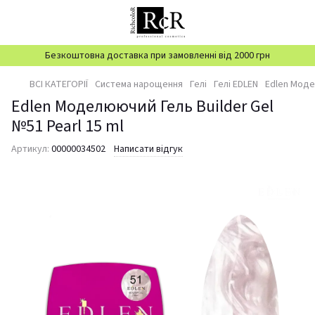
Безкоштовна доставка при замовленні від 2000 грн
ВСІ КАТЕГОРІЇ
Система нарощення
Гелі
Гелі EDLEN
Edlen Модел
Edlen Моделюючий Гель Builder Gel
№51 Pearl 15 ml
Артикул:
00000034502
Написати відгук