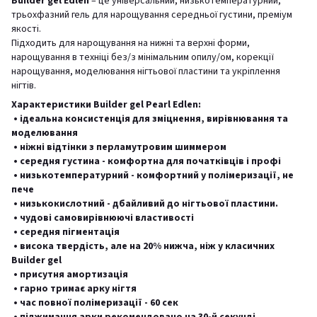
Builder gel Edlen
– це універсальний, низькотемпературний,
трьохфазний гель для нарощування середньої густини, преміум
якості.
Підходить для нарощування на нижні та верхні форми,
нарощування в техніці без/з мінімальним опилу/ом, корекції
нарощування, моделювання нігтьової пластини та укріплення
нігтів.
Характеристики Builder gel Pearl Edlen:
• ідеальна консистенція для зміцнення, вирівнювання та
моделювання
• ніжні відтінки з перламутровим шиммером
• середня густина - комфортна для початківців і профі
• низькотемпературний - комфортний у полімеризації, не
пече
• низькокислотний - дбайливий до нігтьової пластини.
• чудові самовирівнюючі властивості
• середня пігментація
• висока твердість, але на 20% нижча, ніж у класичних
Builder gel
• присутня амортизація
• гарно тримає арку нігтя
• час повної полімеризації - 60 сек
• піджимання арки рекомендовано на 30-й секунді