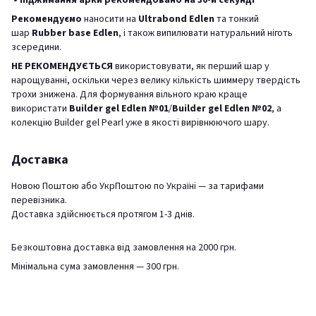
Рекомендуємо
наносити на
Ultrabond Edlen
та тонкий
шар
Rubber base Edlen
, і також випилювати натуральний ніготь
зсередини.
НЕ РЕКОМЕНДУЄТЬСЯ
використовувати, як перший шар у
нарощуванні, оскільки через велику кількість шиммеру твердість
трохи знижена. Для формування вільного краю краще
використати
Builder gel Edlen №01
/
Builder gel Edlen №02
, а
колекцію Builder gel Pearl уже в якості вирівнюючого шару.
Доставка
Новою Поштою або УкрПоштою по Україні — за тарифами
перевізника.
Доставка здійснюється протягом 1-3 днів.
Безкоштовна доставка від замовлення на 2000 грн.
Мінімальна сума замовлення — 300 грн.