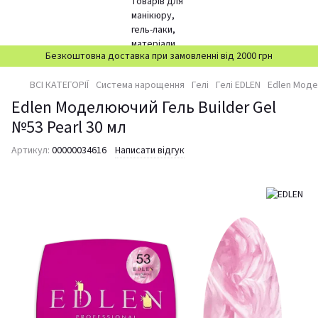
Безкоштовна доставка при замовленні від 2000 грн
ВСІ КАТЕГОРІЇ
Система нарощення
Гелі
Гелі EDLEN
Edlen Моде
Edlen Моделюючий Гель Builder Gel
№53 Pearl 30 мл
Артикул:
00000034616
Написати відгук