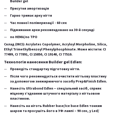
Builder gel
Присутня амортизація
Гарно тримає арку нігтя
Час повної полімеризації - 60 сек
Піджимання арки рекомендовано на 30-й секунді
no HEMA/no TPO
Склад (INCI): Acrylates Copolymer, Acryloyl Morpholine, Silica,
Ethyl Trimethylbenzoyl Phenylphosphinate. Може містити: CI
77499, CI 77891, CI 15850, CI 19140, CI 77510.
Технологія нанесення Builder gel Edlen:
Проведіть стандартну підготовку нігтя.
Після чого рекомендується очистити нігтьову пластину
за допомогою знежирюючого засобу Prep&Finish Edlen.
Нанесіть Ultrabond Edlen – спеціальний засіб, сприяє
міцному з’єднанню штучного матеріалу з нігтьовою
пластиною.
Нанесіть на ніготь Rubber base/Ice base Edlen тонким
шаром та просушіть його в УФ-лампі – 90 сек, у Led/