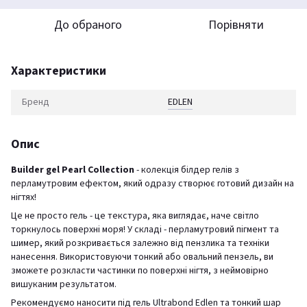
До обраного
Порівняти
Характеристики
Бренд
EDLEN
Опис
Builder gel Pearl Collection
- колекція білдер гелів з
перламутровим ефектом, який одразу створює готовий дизайн на
нігтях!
Це не просто гель - це текстура, яка виглядає, наче світло
торкнулось поверхні моря! У складі - перламутровий пігмент та
шимер, який розкривається залежно від пензлика та техніки
нанесення. Використовуючи тонкий або овальний пензель, ви
зможете розкласти частинки по поверхні нігтя, з неймовірно
вишуканим результатом.
Рекомендуємо наносити під гель Ultrabond Edlen та тонкий шар