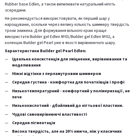
Rubber base Edlen, а також випилювати натуральний ніготь
зсередини.
Не рекомендується використовувати, як перший шар у
нарощуванні, оскільки через велику кількість шиммеру твердість
трохи знижена. Для формування вільного краю краще
використати Builder gel Edlen №01/Builder gel Edlen №02, а
колекцію Builder gel Pearl уже в якості вирівнюючого шару.
Характеристики Builder gel Pearl Edlen:
Ідеальна консистенція для зміцнення, вирівнювання та
моделювання
Ніжні відтінки з перламутровим шиммером
Середня густина - комфортна для початківців і профі
Низькотемпературний - комфортний у полімеризації, не
пече
Низькокислотний - дбайливий до нігтьової пластини.
Чудові самовирівнюючі властивості
Середня пігментація
Висока твердість, але на 20% нижча, ніж у класичних