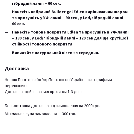
гібридній лампі – 60 сек.
Нанесіть вибраний Builder gel Edlen вирівнюючим шаром
та просушіть у УФ-лампі – 90 сек, у Led/гібридній лампі –
60 сек.
Нанесіть топове покриття Edlen та просушіть в УФ-лампі
– 180 сек, у Led/гібридній лампі – 120 сек для ще крутішої
стійкості топового покриття.
Випиляйте натуральний нігтик з середини.
Доставка
Новою Поштою або УкрПоштою по Україні — за тарифами
перевізника.
Доставка здійснюється протягом 1-3 днів.
Безкоштовна доставка від замовлення на 2000 грн.
Мінімальна сума замовлення — 300 грн.