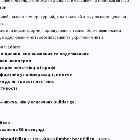
ний пензель, ви зможете розкласти частинки по поверхні нігтя, з
том.
льний, низькотемпературний, трьохфазний гель для нарощування
і.
жні та верхні форми, нарощування в техніці без/з мінімальним
 моделювання нігтьової пластини та укріплення нігтів.
arl Edlen:
 зміцнення, вирівнювання та моделювання
ровим шиммером
а для початківців і профі
фортний у полімеризації, не пече
й до нігтьової пластини.
стивості
% нижча, ніж у класичних Builder gel
0 сек
вано на 30-й секунді
rabond Edlen
та тонкий шар
Rubber base Edlen
, і також