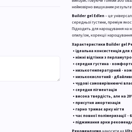
Використовуючи тонкий або оваль
неймовірно вишуканим результа
Builder gel Edlen
– це універса
середньої густини, преміум якост
Підходить для нарощування на ни
опилу/ом, корекції нарощування,
Характеристики Builder gel Pe
• ідеальна консистенція для
• ніжні відтінки з перламут
• середня густина - комфортн
• низькотемпературний - ком
• низькокислотний - дбайливи
• чудові самовирівнюючі вла
• середня пігментація
• висока твердість, але на 20
• присутня амортизація
• гарно тримає арку нігтя
• час повної полімеризації - 6
• піджимання арки рекомендо
Рекомендуємо
наносити на
Ult