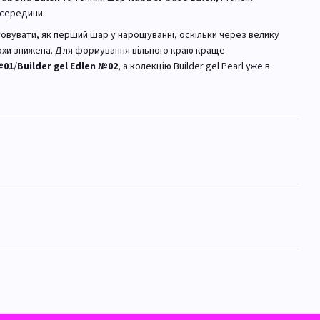
зсередини.
овувати, як перший шар у нарощуванні, оскільки через велику
охи знижена. Для формування вільного краю краще
№01
/
Builder gel Edlen №02
, а колекцію Builder gel Pearl уже в