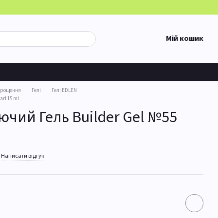
Мій кошик
арощення
Гелі
Гелі EDLEN
rl 15 ml
чий Гель Builder Gel №55
Написати відгук