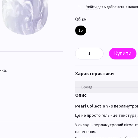
%
Увійти
для відображення накоп
Об'єм
15
Купити
ика.
Характеристики
Бренд
Опис
Pearl Collection
- з перламутро
Це не просто гель - це текстура,
У складі - перламутровий пігмен
нанесення.