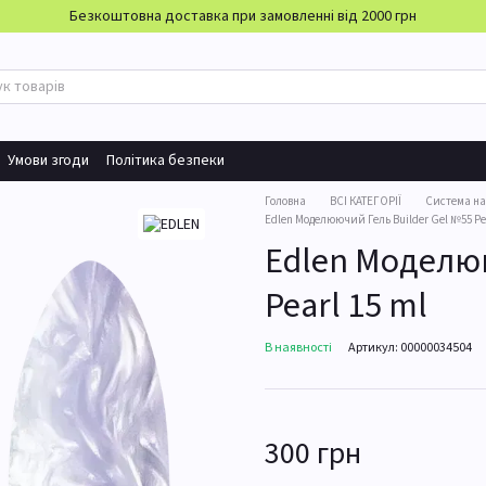
Безкоштовна доставка при замовленні від 2000 грн
Умови згоди
Політика безпеки
Головна
ВСІ КАТЕГОРІЇ
Система н
Edlen Моделюючий Гель Builder Gel №55 Pea
Edlen Моделюю
Pearl 15 ml
В наявності
Артикул: 00000034504
300 грн