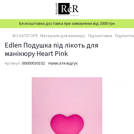
Безкоштовна доставка при замовленні від 2000 грн
ВСІ КАТЕГОРІЇ
Матеріали для манікюру
Підлокітники
Підлокітн
Edlen Подушка під лікоть для
манікюру Heart Pink
Артикул:
00000030102
Написати відгук