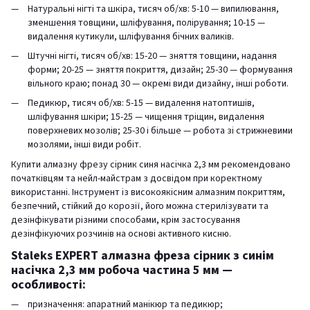
Натуральні нігті та шкіра, тисяч об/хв: 5-10 — випилювання,
зменшення товщини, шліфування, полірування; 10-15 —
видалення кутикули, шліфування бічних валиків.
Штучні нігті, тисяч об/хв: 15-20 — зняття товщини, надання
форми; 20-25 — зняття покриття, дизайн; 25-30 — формування
вільного краю; понад 30 — окремі види дизайну, інші роботи.
Педикюр, тисяч об/хв: 5-15 — видалення натоптишів,
шліфування шкіри; 15-25 — чищення тріщин, видалення
поверхневих мозолів; 25-30 і більше — робота зі стрижневими
мозолями, інші види робіт.
Купити алмазну фрезу сірник синя насічка 2,3 мм рекомендовано
початківцям та нейл-майстрам з досвідом при коректному
використанні. Інструмент із високоякісним алмазним покриттям,
безпечний, стійкий до корозії, його можна стерилізувати та
дезінфікувати різними способами, крім застосування
дезінфікуючих розчинів на основі активного кисню.
Staleks EXPERT алмазна фреза сірник з синім
насічка 2,3 мм робоча частина 5 мм —
особливості:
призначення: апаратний манікюр та педикюр;