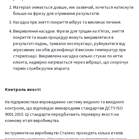
Матеріал знімається довше, ніж зазвичай, хочеться натиснути
більше на фрезу для отримання результатів.
Насадка при знятті покриття вібрує та викликає печіння.
Викривлення насадки. Фрези для тріщин на п'ятах, зняття
покриття та інших процедур можуть викривлятися в
результаті падінь, тривалої експлуатації, руйнуватися від
агресивних засобів дезінфекції й високих температур при
стерилізації. Викривлена насадка сильно стукає по нігтю
клієнта, надмірно нагрівається через вібрації, що скорочує
термін служби ручки апарата.
Контроль якості
На підприємствах впроваджено систему вхідного та вихідного
контролю, що відповідає міжнародним стандартам ДСТУ ISO
9001:2015. Ці стандарти передбачають перевірку якості на
кожному етапі виробництва.
Інструменти на виробництві Сталекс проходять кілька етапів