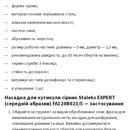
форма: сірник;
матеріал основи: нержавіюча сталь;
алмазне напилення високої якості;
насічка: синя;
абразивність: жорстка;
розмір робочої частини: довжина — 5 мм, діаметр — 2,3 мм;
рекомендована швидкість: до 30 тисяч обертів на хвилину;
термін служби: 3-4 місяці;
стійкість до корозії;
витримує всі типи дезінфекції та стерилізації;
в упакуванні: 1 шт.
Насадка для кутикули сірник Staleks EXPERT
(середній абразив) FA120B023/5 — застосування:
Обирайте інструмент за видом оброблюваної зони: фреза для
випилювання натурального нігтя, насадки для шліфування,
спилювання довжини та інше. Важливо дотримуватися
рекомендованої кількості обертів для конкретної фрези,