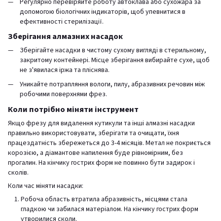
Регулярно перевіряйте роботу автоклава або сухожара за
допомогою біологічних індикаторів, щоб упевнитися в
ефективності стерилізації.
Зберігання алмазних насадок
Зберігайте насадки в чистому сухому вигляді в стерильному,
закритому контейнері. Місце зберігання вибирайте сухе, щоб
не з'явилася іржа та пліснява.
Уникайте потрапляння вологи, пилу, абразивних речовин між
робочими поверхнями фрез.
Коли потрібно міняти інструмент
Якщо фрезу для видалення кутикули та інші алмазні насадки
правильно використовувати, зберігати та очищати, їхня
працездатність збережеться до 3-4 місяців. Метал не покриється
корозією, а діамантове напилення буде рівномірним, без
прогалин. На кінчику гострих форм не повинно бути задирок і
сколів.
Коли час міняти насадки:
Робоча область втратила абразивність, місцями стала
гладкою чи забилася матеріалом. На кінчику гострих форм
утворилися сколи.