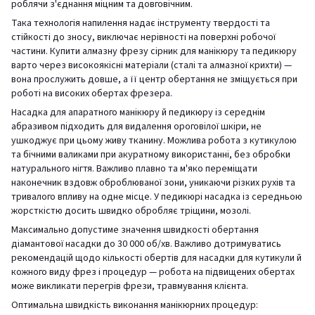
роблячи з'єднання міцним та довговічним.
Така технологія напилення надає інструменту твердості та
стійкості до зносу, виключає нерівності на поверхні робочої
частини. Купити алмазну фрезу сірник для манікюру та педикюру
варто через високоякісні матеріали (сталі та алмазної крихти) —
вона прослужить довше, а її центр обертання не зміщується при
роботі на високих обертах фрезера.
Насадка для апаратного манікюру й педикюру із середнім
абразивом підходить для видалення ороговілої шкіри, не
ушкоджує при цьому живу тканину. Можлива робота з кутикулою
та бічними валиками при акуратному використанні, без обробки
натурального нігтя. Важливо плавно та м'яко переміщати
наконечник вздовж оброблюваної зони, уникаючи різких рухів та
тривалого впливу на одне місце. У педикюрі насадка із середньою
жорсткістю досить швидко обробляє тріщини, мозолі.
Максимально допустиме значення швидкості обертання
діамантової насадки до 30 000 об/хв. Важливо дотримуватись
рекомендацій щодо кількості обертів для насадки для кутикули й
кожного виду фрез і процедур — робота на підвищених обертах
може викликати перегрів фрези, травмування клієнта.
Оптимальна швидкість виконання манікюрних процедур: