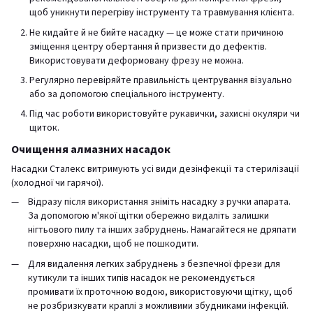
щоб уникнути перегріву інструменту та травмування клієнта.
Не кидайте й не бийте насадку — це може стати причиною
зміщення центру обертання й призвести до дефектів.
Використовувати деформовану фрезу не можна.
Регулярно перевіряйте правильність центрування візуально
або за допомогою спеціального інструменту.
Під час роботи використовуйте рукавички, захисні окуляри чи
щиток.
Очищення алмазних насадок
Насадки Сталекс витримують усі види дезінфекції та стерилізації
(холодної чи гарячої).
Відразу після використання зніміть насадку з ручки апарата.
За допомогою м'якої щітки обережно видаліть залишки
нігтьового пилу та інших забруднень. Намагайтеся не дряпати
поверхню насадки, щоб не пошкодити.
Для видалення легких забруднень з безпечної фрези для
кутикули та інших типів насадок не рекомендується
промивати їх проточною водою, використовуючи щітку, щоб
не розбризкувати краплі з можливими збудниками інфекцій.