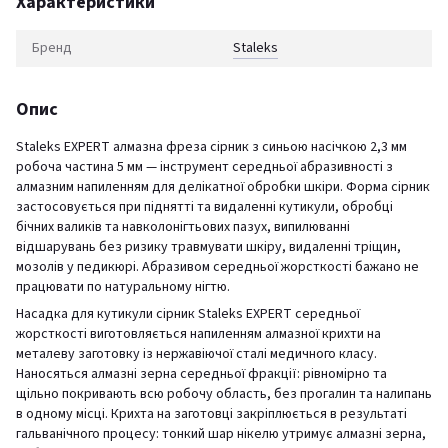
Характеристики
Бренд
Staleks
Опис
Staleks EXPERT алмазна фреза сірник з синьою насічкою 2,3 мм
робоча частина 5 мм — інструмент середньої абразивності з
алмазним напиленням для делікатної обробки шкіри. Форма сірник
застосовується при піднятті та видаленні кутикули, обробці
бічних валиків та навколонігтьових пазух, випилюванні
відшарувань без ризику травмувати шкіру, видаленні тріщин,
мозолів у педикюрі. Абразивом середньої жорсткості бажано не
працювати по натуральному нігтю.
Насадка для кутикули сірник Staleks EXPERT середньої
жорсткості виготовляється напиленням алмазної крихти на
металеву заготовку із нержавіючої сталі медичного класу.
Наносяться алмазні зерна середньої фракції: рівномірно та
щільно покривають всю робочу область, без прогалин та налипань
в одному місці. Крихта на заготовці закріплюється в результаті
гальванічного процесу: тонкий шар нікелю утримує алмазні зерна,