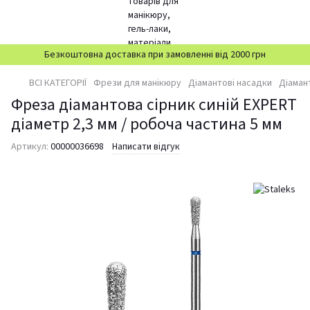
Безкоштовна доставка при замовленні від 2000 грн
ВСІ КАТЕГОРІЇ
Фрези для манікюру
Діамантові насадки
Діаман
Фреза діамантова сірник синій EXPERT
діаметр 2,3 мм / робоча частина 5 мм
Артикул:
00000036698
Написати відгук