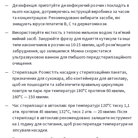
Дезінфекція: приготуйте дезінфікуючий розчин і покладіть в
нього насадки, дотримуючись інструкцій виробника за часом
та концентрацією. Рекомендовано вибирати засоби, які
знищують віруси гепатитів В, С та дерматомікози.
Використовуйте місткість з теплою мильною водою та м'який
мийний засіб. Занурюйте фрезу для підняття кутикули та інші
типи наконечників в розчин на 10-15 хвилин, щоб розм'якшити
забруднення, що залишилися. Можна скористатися
ультразвуковою ванною для глибшого передстерилізаційного
очищення.
Стерилізація. Розмістіть насадки у стерилізаційних пакетах,
призначених для сухожара, або контейнерах для автоклаву,
щоб не пошкодити та забезпечити правильну циркуляцію
повітря чи пари. при температурі 180°C протягом 60 хвилин,
160°C — 150 хвилин.
Час стерилізації в автоклаві: при температурі 120°C тиску 1,1
атм. протягом 45 хвилин; 132°C, тиск 2 атм. — 20 хвилин. Після
стерилізації в автоклаві рекомендовано залишити інструмент
на 1 годину для остигання, щоб різкі перепади температури не
зіпсували насадки.