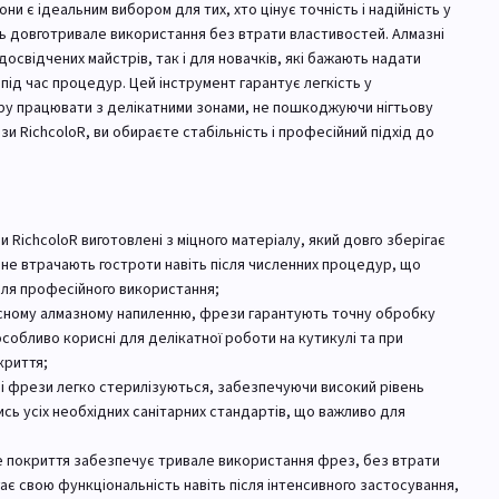
и є ідеальним вибором для тих, хто цінує точність і надійність у
ь довготривале використання без втрати властивостей. Алмазні
освідчених майстрів, так і для новачків, які бажають надати
ід час процедур. Цей інструмент гарантує легкість у
ру працювати з делікатними зонами, не пошкоджуючи нігтьову
и RichcoloR, ви обираєте стабільність і професійний підхід до
зи RichcoloR виготовлені з міцного матеріалу, який довго зберігає
и не втрачають гостроти навіть після численних процедур, що
для професійного використання;
якісному алмазному напиленню, фрези гарантують точну обробку
 особливо корисні для делікатної роботи на кутикулі та при
криття;
зні фрези легко стерилізуються, забезпечуючи високий рівень
ись усіх необхідних санітарних стандартів, що важливо для
не покриття забезпечує тривале використання фрез, без втрати
ає свою функціональність навіть після інтенсивного застосування,