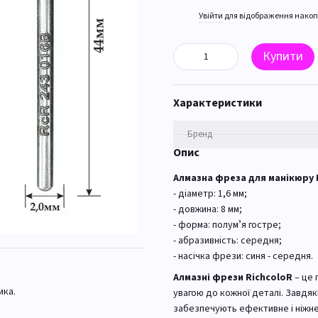
%
Увійти
для відображення накоп
Купити
Характеристики
Бренд
Опис
Алмазна фреза для манікюру R
- діаметр: 1,6 мм;
- довжина: 8 мм;
- форма: полумʼя гостре;
- абразивність: середня;
- насічка фрези: синя - середня.
Алмазні фрези RichcoloR
– це 
ика.
увагою до кожної деталі. Завдя
забезпечують ефективне і ніжне 