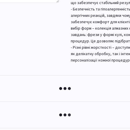
що забезпечує стабільний резул
- Безпечність та гіпоалергенніст
алергічних реакцій, завдяки чом
забезпечує комфорт для клієнтів
вибір форм – колекція алмазних
завдань: фрези у формі кулі, ко
процедур. Це дозволяє підібрат
- Різні рівні жорсткості – досту
як делікатну обробку, так і інт
персоналізації кожної процедур