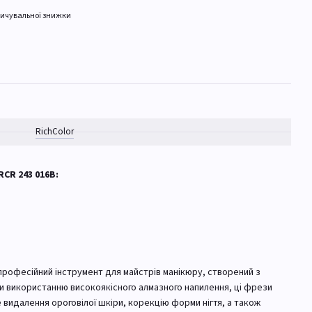
ичувальної знижки
RichСolor
CR 243 016B:
професійний інструмент для майстрів манікюру, створений з
ки використанню високоякісного алмазного напилення, ці фрези
видалення ороговілої шкіри, корекцію форми нігтя, а також