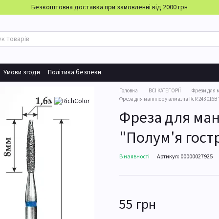
Безкоштовна доставка при замовленні від 2000 грн
Умови згоди
Політика безпеки
Головна
ВСІ КАТЕГОРІЇ
Фрези для 
Фреза для манікюру алмазна RcR 243 016B 
Фреза для ман
"Полум'я гост
В наявності
Артикул: 00000027925
55 грн