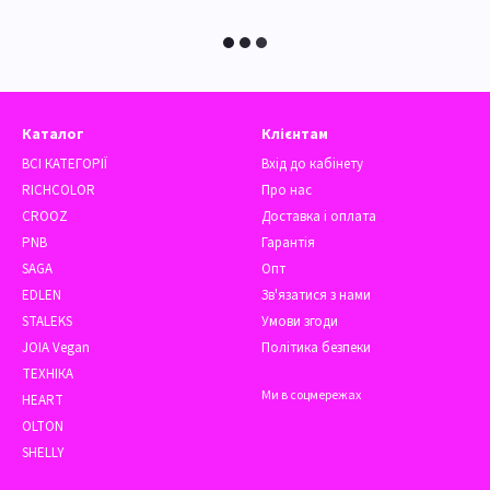
Каталог
Клієнтам
ВСІ КАТЕГОРІЇ
Вхід до кабінету
RICHCOLOR
Про нас
CROOZ
Доставка і оплата
PNB
Гарантія
SAGA
Опт
EDLEN
Зв'язатися з нами
STALEKS
Умови згоди
JOIA Vegan
Політика безпеки
ТЕХНІКА
Ми в соцмережах
HEART
OLTON
SHELLY