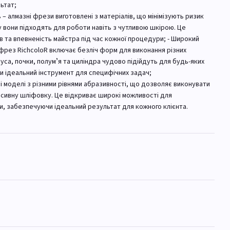
ьтат;
ь – алмазні фрези виготовлені з матеріалів, що мінімізують ризик
у вони підходять для роботи навіть з чутливою шкірою. Це
 та впевненість майстра під час кожної процедури; - Широкий
 фрез RichcoloR включає безліч форм для виконання різних
нуса, почки, полумʼя та циліндра чудово підійдуть для будь-яких
и ідеальний інструмент для специфічних задач;
пні моделі з різними рівнями абразивності, що дозволяє виконувати
енсивну шліфовку. Це відкриває широкі можливості для
и, забезпечуючи ідеальний результат для кожного клієнта.