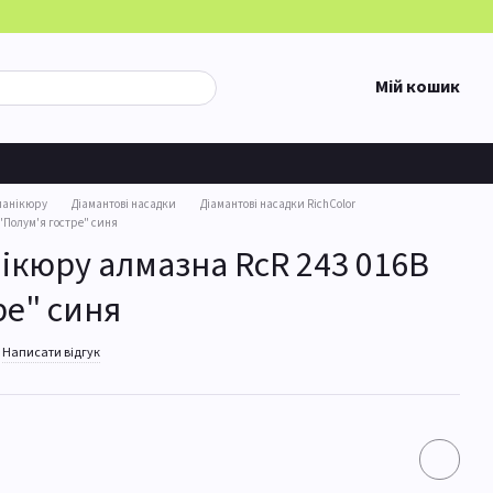
Мій кошик
манікюру
Діамантові насадки
Діамантові насадки RichСolor
"Полум'я гостре" синя
ікюру алмазна RcR 243 016B
ре" синя
Написати відгук