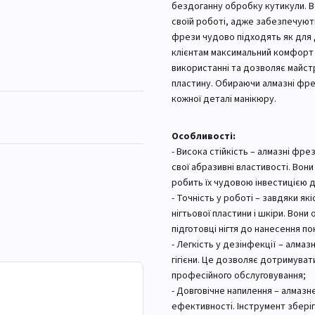
бездоганну обробку кутикули. Вон
своїй роботі, адже забезпечуют
фрези чудово підходять як для д
клієнтам максимальний комфорт п
використанні та дозволяє майст
пластину. Обираючи алмазні фрез
кожної деталі манікюру.
Особливості:
- Висока стійкість – алмазні фре
свої абразивні властивості. Вон
робить їх чудовою інвестицією 
- Точність у роботі – завдяки 
нігтьової пластини і шкіри. Вони
підготовці нігтя до нанесення по
- Легкість у дезінфекції – алма
гігієни. Це дозволяє дотримуват
професійного обслуговування;
- Довговічне напилення – алмаз
ефективності. Інструмент зберіг