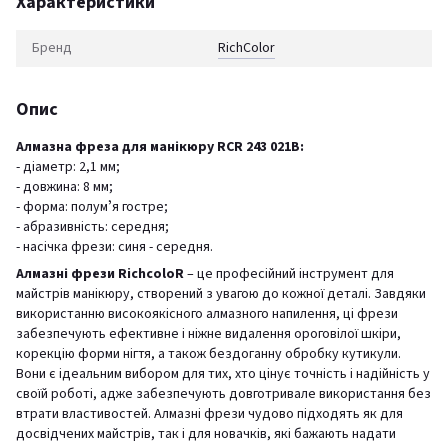
Характеристики
Бренд
RichСolor
Опис
Алмазна фреза для манікюру RCR 243 021B:
- діаметр: 2,1 мм;
- довжина: 8 мм;
- форма: полумʼя гостре;
- абразивність: середня;
- насічка фрези: синя - середня.
Алмазні фрези RichcoloR
– це професійний інструмент для
майстрів манікюру, створений з увагою до кожної деталі. Завдяки
використанню високоякісного алмазного напилення, ці фрези
забезпечують ефективне і ніжне видалення ороговілої шкіри,
корекцію форми нігтя, а також бездоганну обробку кутикули.
Вони є ідеальним вибором для тих, хто цінує точність і надійність у
своїй роботі, адже забезпечують довготривале використання без
втрати властивостей. Алмазні фрези чудово підходять як для
досвідчених майстрів, так і для новачків, які бажають надати