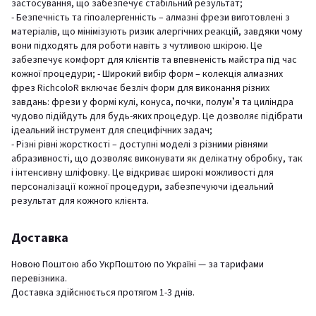
застосування, що забезпечує стабільний результат;
- Безпечність та гіпоалергенність – алмазні фрези виготовлені з
матеріалів, що мінімізують ризик алергічних реакцій, завдяки чому
вони підходять для роботи навіть з чутливою шкірою. Це
забезпечує комфорт для клієнтів та впевненість майстра під час
кожної процедури; - Широкий вибір форм – колекція алмазних
фрез RichcoloR включає безліч форм для виконання різних
завдань: фрези у формі кулі, конуса, почки, полумʼя та циліндра
чудово підійдуть для будь-яких процедур. Це дозволяє підібрати
ідеальний інструмент для специфічних задач;
- Різні рівні жорсткості – доступні моделі з різними рівнями
абразивності, що дозволяє виконувати як делікатну обробку, так
і інтенсивну шліфовку. Це відкриває широкі можливості для
персоналізації кожної процедури, забезпечуючи ідеальний
результат для кожного клієнта.
Доставка
Новою Поштою або УкрПоштою по Україні — за тарифами
перевізника.
Доставка здійснюється протягом 1-3 днів.