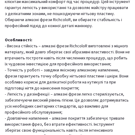
клієнтам максимальний комфорт під час процедур. Цей інструмент
гарантує легкість у використанні та дозволяє майстру працювати
з делікатними зонами, не пошкоджуючи нігтьову пластину.
Обираючи алмазні фрези RichcoloR, ви обираєте стабільність і
професійний підхід до кожної деталі манікюру.
Особливості:
- Висока стійкість – алмазні фрези RichcoloR виготовлені з міцного
матеріалу, який довго зберігає свої абразивні властивості. Вони не
втрачають гостроти навіть після численних процедур, що робить
їх чудовою інвестицією для професійного використання;
- Точність у роботі – завдяки якісному алмазному напиленню,
фрези гарантують точну обробку нігтьової пластини і шкіри. Вони
особливо корисні для делікатної роботи на кутикулі та при
підготовці нігтя до нанесення покриття;
- Легкість у дезінфекції – алмазні фрези легко стерилізуються,
забезпечуючи високий рівень гігієни. Це дозволяє дотримуватись
усіх необхідних санітарних стандартів, що важливо для
професійного обслуговування;
- Довговічне напилення – алмазне покриття забезпечує тривале
використання фрез, без втрати ефективності. Інструмент
зберігає свою функціональність навіть після інтенсивного