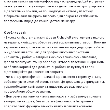
клієнтам максимальний комфорт під час процедур. Цей інструмент
гарантує легкість у використанні та дозволяє майстру працювати
з делікатними зонами, не пошкоджуючи нігтьову пластину.
Обираючи алмазні фрези RichcoloR, ви обираєте стабільність і
професійний підхід до кожної деталі манікюру.
Особливості:
- Висока стійкість – алмазні фрези RichcoloR виготовлені з міцного
матеріалу, який довго зберігає свої абразивні властивості. Вони не
втрачають гостроти навіть після численних процедур, що робить
їх чудовою інвестицією для професійного використання;
- Точність у роботі – завдяки якісному алмазному напиленню,
фрези гарантують точну обробку нігтьової пластини і шкіри. Вони
особливо корисні для делікатної роботи на кутикулі та при
підготовці нігтя до нанесення покриття;
- Легкість у дезінфекції – алмазні фрези легко стерилізуються,
забезпечуючи високий рівень гігієни. Це дозволяє дотримуватись
усіх необхідних санітарних стандартів, що важливо для
професійного обслуговування;
- Довговічне напилення – алмазне покриття забезпечує тривале
використання фрез, без втрати ефективності. Інструмент
зберігає свою функціональність навіть після інтенсивного