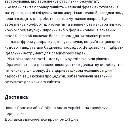
застосування, що забезпечує стабільний результат;
- Безпечність та гіпоалергенність – алмазні фрези виготовлені з
матеріалів, що мінімізують ризик алергічних реакцій, завдяки чому
вони підходять для роботи навіть з чутливою шкірою. Це
забезпечує комфорт для клієнтів та впевненість майстра під час
кожної процедури; - Широкий вибір форм – колекція алмазних
фрез RichcoloR включає безліч форм для виконання різних
завдань: фрези у формі кулі, конуса, почки, полумʼя та циліндра
чудово підійдуть для будь-яких процедур. Це дозволяє підібрати
ідеальний інструмент для специфічних задач;
- Різні рівні жорсткості – доступні моделі з різними рівнями
абразивності, що дозволяє виконувати як делікатну обробку, так
і інтенсивну шліфовку. Це відкриває широкі можливості для
персоналізації кожної процедури, забезпечуючи ідеальний
результат для кожного клієнта.
Доставка
Новою Поштою або УкрПоштою по Україні — за тарифами
перевізника.
Доставка здійснюється протягом 1-3 днів.