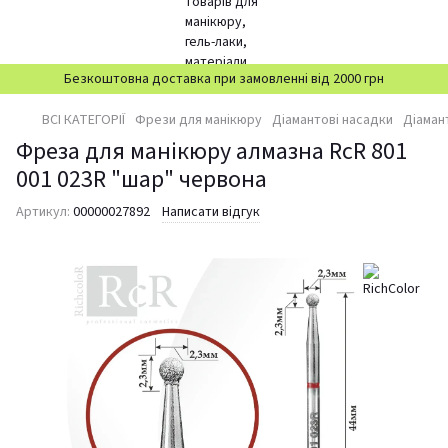
Безкоштовна доставка при замовленні від 2000 грн
ВСІ КАТЕГОРІЇ
Фрези для манікюру
Діамантові насадки
Діаман
Фреза для манікюру алмазна RcR 801
001 023R "шар" червона
Артикул:
00000027892
Написати відгук