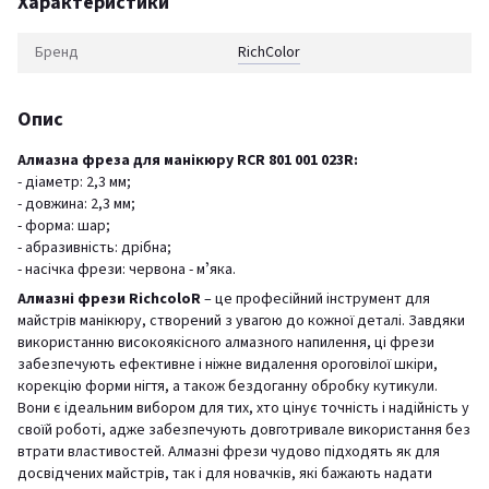
Характеристики
Бренд
RichСolor
Опис
Алмазна фреза для манікюру RCR 801 001 023R:
- діаметр: 2,3 мм;
- довжина: 2,3 мм;
- форма: шар;
- абразивність: дрібна;
- насічка фрези: червона - мʼяка.
Алмазні фрези RichcoloR
– це професійний інструмент для
майстрів манікюру, створений з увагою до кожної деталі. Завдяки
використанню високоякісного алмазного напилення, ці фрези
забезпечують ефективне і ніжне видалення ороговілої шкіри,
корекцію форми нігтя, а також бездоганну обробку кутикули.
Вони є ідеальним вибором для тих, хто цінує точність і надійність у
своїй роботі, адже забезпечують довготривале використання без
втрати властивостей. Алмазні фрези чудово підходять як для
досвідчених майстрів, так і для новачків, які бажають надати