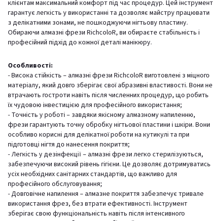
клієнтам максимальний комфорт під час процедур. Цей інструмент
гарантує легкість у використанні та дозволяє майстру працювати
з делікатними зонами, не пошкоджуючи нігтьову пластину.
Обираючи алмазні фрези RichcoloR, ви обираєте стабільність і
професійний підхід до кожної деталі манікюру.
Особливості:
- Висока стійкість – алмазні фрези RichcoloR виготовлені з міцного
матеріалу, який довго зберігає свої абразивні властивості. Вони не
втрачають гостроти навіть після численних процедур, що робить
їх чудовою інвестицією для професійного використання;
- Точність у роботі – завдяки якісному алмазному напиленню,
фрези гарантують точну обробку нігтьової пластини і шкіри. Вони
особливо корисні для делікатної роботи на кутикулі та при
підготовці нігтя до нанесення покриття;
- Легкість у дезінфекції – алмазні фрези легко стерилізуються,
забезпечуючи високий рівень гігієни. Це дозволяє дотримуватись
усіх необхідних санітарних стандартів, що важливо для
професійного обслуговування;
- Довговічне напилення – алмазне покриття забезпечує тривале
використання фрез, без втрати ефективності. Інструмент
зберігає свою функціональність навіть після інтенсивного