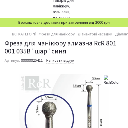
Безкоштовна доставка при замовленні від 2000 грн
ВСІ КАТЕГОРІЇ
Фрези для манікюру
Діамантові насадки
Діаман
Фреза для манікюру алмазна RcR 801
001 035B "шар" синя
Артикул:
00000025411
Написати відгук