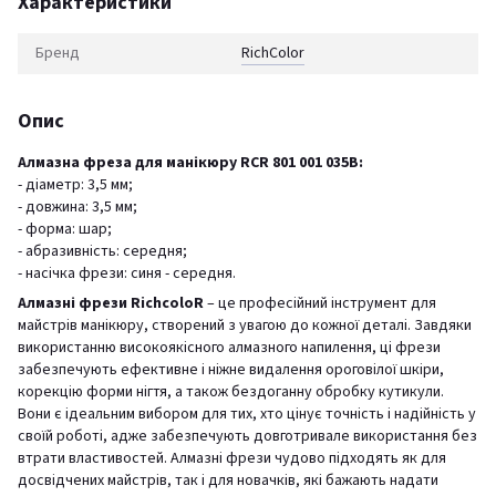
Характеристики
Бренд
RichСolor
Опис
Алмазна фреза для манікюру RCR 801 001 035B:
- діаметр: 3,5 мм;
- довжина: 3,5 мм;
- форма: шар;
- абразивність: середня;
- насічка фрези: синя - середня.
Алмазні фрези RichcoloR
– це професійний інструмент для
майстрів манікюру, створений з увагою до кожної деталі. Завдяки
використанню високоякісного алмазного напилення, ці фрези
забезпечують ефективне і ніжне видалення ороговілої шкіри,
корекцію форми нігтя, а також бездоганну обробку кутикули.
Вони є ідеальним вибором для тих, хто цінує точність і надійність у
своїй роботі, адже забезпечують довготривале використання без
втрати властивостей. Алмазні фрези чудово підходять як для
досвідчених майстрів, так і для новачків, які бажають надати