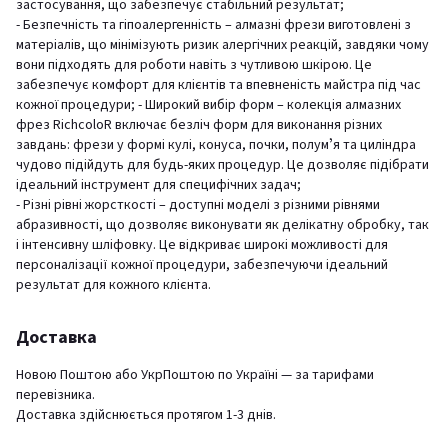
застосування, що забезпечує стабільний результат;
- Безпечність та гіпоалергенність – алмазні фрези виготовлені з
матеріалів, що мінімізують ризик алергічних реакцій, завдяки чому
вони підходять для роботи навіть з чутливою шкірою. Це
забезпечує комфорт для клієнтів та впевненість майстра під час
кожної процедури; - Широкий вибір форм – колекція алмазних
фрез RichcoloR включає безліч форм для виконання різних
завдань: фрези у формі кулі, конуса, почки, полумʼя та циліндра
чудово підійдуть для будь-яких процедур. Це дозволяє підібрати
ідеальний інструмент для специфічних задач;
- Різні рівні жорсткості – доступні моделі з різними рівнями
абразивності, що дозволяє виконувати як делікатну обробку, так
і інтенсивну шліфовку. Це відкриває широкі можливості для
персоналізації кожної процедури, забезпечуючи ідеальний
результат для кожного клієнта.
Доставка
Новою Поштою або УкрПоштою по Україні — за тарифами
перевізника.
Доставка здійснюється протягом 1-3 днів.