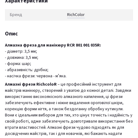
Характеристики
Бренд
RichСolor
Опис
Алмазна фреза для манікюру RCR 801 001 035R:
- діаметр: 3,5 мм;
- довжина: 3,5 мм;
- форма: шар;
- абразивність: дрібна;
- насічка фрези: червона - мʼяка.
Алмазні фрези RichcoloR
– це професійний інструмент для
майстрів манікюру, створений з увагою до кожної деталі. Завдяки
використанню високоякісного алмазного напилення, ці фрези
забезпечують ефективне і ніжне видалення ороговілої шкіри,
корекцію форми нігтя, а також бездоганну обробку кутикули.
Вони є ідеальним вибором для тих, хто цінує точність і надійність у
своїй роботі, адже забезпечують довготривале використання без
втрати властивостей. Алмазні фрези чудово підходять як для
досвідчених майстрів, так і для новачків, які бажають надати