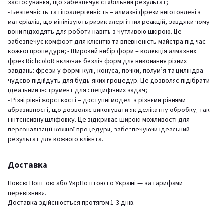
застосування, що забезпечує стабільний результат;
- Безпечність та гіпоалергенність – алмазні фрези виготовлені з
матеріалів, що мінімізують ризик алергічних реакцій, завдяки чому
вони підходять для роботи навіть з чутливою шкірою. Це
забезпечує комфорт для клієнтів та впевненість майстра під час
кожної процедури; - Широкий вибір форм – колекція алмазних
фрез RichcoloR включає безліч форм для виконання різних
завдань: фрези у формі кулі, конуса, почки, полумʼя та циліндра
чудово підійдуть для будь-яких процедур. Це дозволяє підібрати
ідеальний інструмент для специфічних задач;
- Різні рівні жорсткості – доступні моделі з різними рівнями
абразивності, що дозволяє виконувати як делікатну обробку, так
і інтенсивну шліфовку. Це відкриває широкі можливості для
персоналізації кожної процедури, забезпечуючи ідеальний
результат для кожного клієнта.
Доставка
Новою Поштою або УкрПоштою по Україні — за тарифами
перевізника.
Доставка здійснюється протягом 1-3 днів.