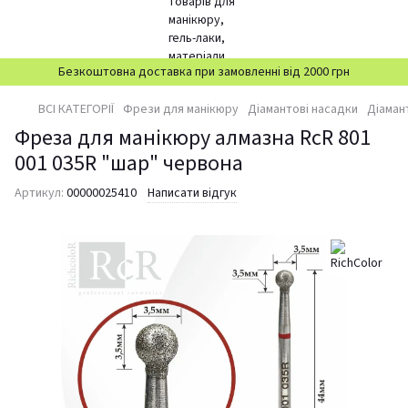
Безкоштовна доставка при замовленні від 2000 грн
ВСІ КАТЕГОРІЇ
Фрези для манікюру
Діамантові насадки
Діаман
Фреза для манікюру алмазна RcR 801
001 035R "шар" червона
Артикул:
00000025410
Написати відгук