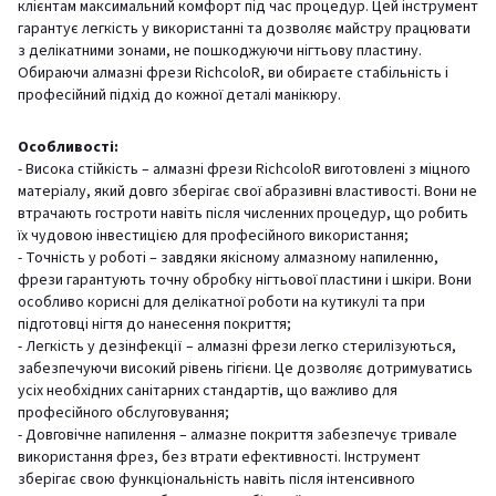
клієнтам максимальний комфорт під час процедур. Цей інструмент
гарантує легкість у використанні та дозволяє майстру працювати
з делікатними зонами, не пошкоджуючи нігтьову пластину.
Обираючи алмазні фрези RichcoloR, ви обираєте стабільність і
професійний підхід до кожної деталі манікюру.
Особливості:
- Висока стійкість – алмазні фрези RichcoloR виготовлені з міцного
матеріалу, який довго зберігає свої абразивні властивості. Вони не
втрачають гостроти навіть після численних процедур, що робить
їх чудовою інвестицією для професійного використання;
- Точність у роботі – завдяки якісному алмазному напиленню,
фрези гарантують точну обробку нігтьової пластини і шкіри. Вони
особливо корисні для делікатної роботи на кутикулі та при
підготовці нігтя до нанесення покриття;
- Легкість у дезінфекції – алмазні фрези легко стерилізуються,
забезпечуючи високий рівень гігієни. Це дозволяє дотримуватись
усіх необхідних санітарних стандартів, що важливо для
професійного обслуговування;
- Довговічне напилення – алмазне покриття забезпечує тривале
використання фрез, без втрати ефективності. Інструмент
зберігає свою функціональність навіть після інтенсивного