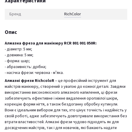
Характеристики
Бренд
RichСolor
Опис
Алмазна фреза для манікюру RCR 801 001 050R:
- діаметр: 5 мм;
- довжина: 5 мм;
- форма: шар;
- абразивність: дрібна;
- насічка фрези: червона - мʼяка.
Алмазні фрези RichcoloR
– це професійний інструмент для
майстрів манікюру, створений з увагою до кожної деталі. Завдяки
використанню високоякісного алмазного напилення, ці фрези
забезпечують ефективне і ніжне видалення ороговілої шкіри,
корекцію форми нігтя, а також бездоганну обробку кутикули.
Вони є ідеальним вибором для тих, хто цінує точність і надійність у
своїй роботі, адже забезпечують довготривале використання без
втрати властивостей. Алмазні фрези чудово підходять як для
досвідчених майстрів, так і для новачків, які бажають надати