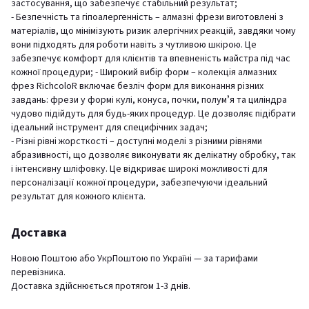
застосування, що забезпечує стабільний результат;
- Безпечність та гіпоалергенність – алмазні фрези виготовлені з
матеріалів, що мінімізують ризик алергічних реакцій, завдяки чому
вони підходять для роботи навіть з чутливою шкірою. Це
забезпечує комфорт для клієнтів та впевненість майстра під час
кожної процедури; - Широкий вибір форм – колекція алмазних
фрез RichcoloR включає безліч форм для виконання різних
завдань: фрези у формі кулі, конуса, почки, полумʼя та циліндра
чудово підійдуть для будь-яких процедур. Це дозволяє підібрати
ідеальний інструмент для специфічних задач;
- Різні рівні жорсткості – доступні моделі з різними рівнями
абразивності, що дозволяє виконувати як делікатну обробку, так
і інтенсивну шліфовку. Це відкриває широкі можливості для
персоналізації кожної процедури, забезпечуючи ідеальний
результат для кожного клієнта.
Доставка
Новою Поштою або УкрПоштою по Україні — за тарифами
перевізника.
Доставка здійснюється протягом 1-3 днів.