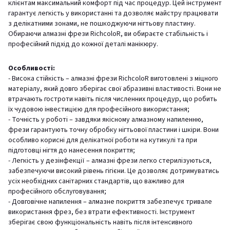
клієнтам максимальний комфорт під час процедур. Цей інструмент
гарантує легкість у використанні та дозволяє майстру працювати
з делікатними зонами, не пошкоджуючи нігтьову пластину.
Обираючи алмазні фрези RichcoloR, ви обираєте стабільність і
професійний підхід до кожної деталі манікюру.
Особливості:
- Висока стійкість – алмазні фрези RichcoloR виготовлені з міцного
матеріалу, який довго зберігає свої абразивні властивості. Вони не
втрачають гостроти навіть після численних процедур, що робить
їх чудовою інвестицією для професійного використання;
- Точність у роботі – завдяки якісному алмазному напиленню,
фрези гарантують точну обробку нігтьової пластини і шкіри. Вони
особливо корисні для делікатної роботи на кутикулі та при
підготовці нігтя до нанесення покриття;
- Легкість у дезінфекції – алмазні фрези легко стерилізуються,
забезпечуючи високий рівень гігієни. Це дозволяє дотримуватись
усіх необхідних санітарних стандартів, що важливо для
професійного обслуговування;
- Довговічне напилення – алмазне покриття забезпечує тривале
використання фрез, без втрати ефективності. Інструмент
зберігає свою функціональність навіть після інтенсивного