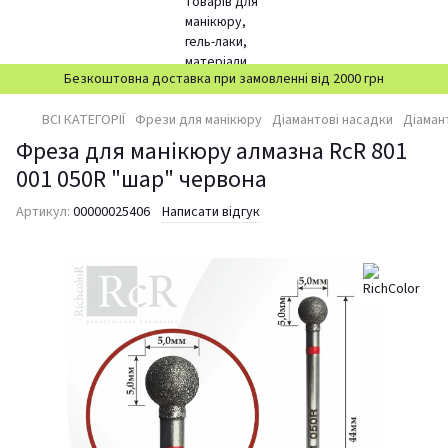
Безкоштовна доставка при замовленні від 2000 грн
ВСІ КАТЕГОРІЇ
Фрези для манікюру
Діамантові насадки
Діаман
Фреза для манікюру алмазна RcR 801
001 050R "шар" червона
Артикул:
00000025406
Написати відгук