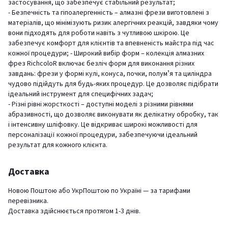
застосування, що забезпечує стабільний результат;
- Безпечність та гіпоалергенність – алмазні фрези виготовлені з
матеріалів, що мінімізують ризик алергічних реакцій, завдяки чому
вони підходять для роботи навіть з чутливою шкірою. Це
забезпечує комфорт для клієнтів та впевненість майстра під час
кожної процедури; - Широкий вибір форм – колекція алмазних
фрез RichcoloR включає безліч форм для виконання різних
завдань: фрези у формі кулі, конуса, почки, полумʼя та циліндра
чудово підійдуть для будь-яких процедур. Це дозволяє підібрати
ідеальний інструмент для специфічних задач;
- Різні рівні жорсткості – доступні моделі з різними рівнями
абразивності, що дозволяє виконувати як делікатну обробку, так
і інтенсивну шліфовку. Це відкриває широкі можливості для
персоналізації кожної процедури, забезпечуючи ідеальний
результат для кожного клієнта.
Доставка
Новою Поштою або УкрПоштою по Україні — за тарифами
перевізника.
Доставка здійснюється протягом 1-3 днів.