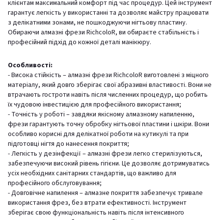
клієнтам максимальний комфорт під час процедур. Цей інструмент
гарантує легкість у використанні та дозволяє майстру працювати
з делікатними зонами, не пошкоджуючи нігтьову пластину.
Обираючи алмазні фрези RichcoloR, ви обираєте стабільність і
професійний підхід до кожної деталі манікюру.
Особливості:
- Висока стійкість – алмазні фрези RichcoloR виготовлені з міцного
матеріалу, який довго зберігає свої абразивні властивості. Вони не
втрачають гостроти навіть після численних процедур, що робить
їх чудовою інвестицією для професійного використання;
- Точність у роботі – завдяки якісному алмазному напиленню,
фрези гарантують точну обробку нігтьової пластини і шкіри. Вони
особливо корисні для делікатної роботи на кутикулі та при
підготовці нігтя до нанесення покриття;
- Легкість у дезінфекції – алмазні фрези легко стерилізуються,
забезпечуючи високий рівень гігієни. Це дозволяє дотримуватись
усіх необхідних санітарних стандартів, що важливо для
професійного обслуговування;
- Довговічне напилення – алмазне покриття забезпечує тривале
використання фрез, без втрати ефективності. Інструмент
зберігає свою функціональність навіть після інтенсивного