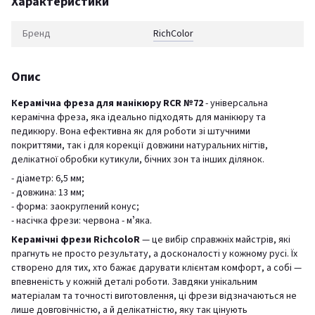
Характеристики
Бренд
RichСolor
Опис
Керамічна фреза для манікюру RCR №72
- універсальна
керамічна фреза, яка ідеально підходять для манікюру та
педикюру. Вона ефективна як для роботи зі штучними
покриттями, так і для корекції довжини натуральних нігтів,
делікатної обробки кутикули, бічних зон та інших ділянок.
- діаметр: 6,5 мм;
- довжина: 13 мм;
- форма: заокруглений конус;
- насічка фрези: червона - мʼяка.
Керамічні фрези RichcoloR
— це вибір справжніх майстрів, які
прагнуть не просто результату, а досконалості у кожному русі. Їх
створено для тих, хто бажає дарувати клієнтам комфорт, а собі —
впевненість у кожній деталі роботи. Завдяки унікальним
матеріалам та точності виготовлення, ці фрези відзначаються не
лише довговічністю, а й делікатністю, яку так цінують