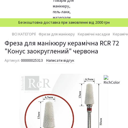
Безкоштовна доставка при замовленні від 2000 грн
ВСІ КАТЕГОРІЇ
Фрези для манікюру
Керамічні насадки
Керамічн
Фреза для манікюру керамічна RCR 72
"Конус заокруглений" червона
Артикул:
00000025313
Написати відгук