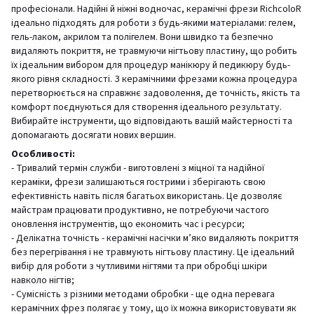
професіонали. Надійні й ніжні водночас, керамічні фрези RichcoloR
ідеально підходять для роботи з будь-якими матеріалами: гелем,
гель-лаком, акрилом та полігелем. Вони швидко та безпечно
видаляють покриття, не травмуючи нігтьову пластину, що робить
їх ідеальним вибором для процедур манікюру й педикюру будь-
якого рівня складності. З керамічними фрезами кожна процедура
перетворюється на справжнє задоволення, де точність, якість та
комфорт поєднуються для створення ідеального результату.
Вибирайте інструменти, що відповідають вашій майстерності та
допомагають досягати нових вершин.
Особливості:
- Тривалий термін служби - виготовлені з міцної та надійної
кераміки, фрези залишаються гострими і зберігають свою
ефективність навіть після багатьох використань. Це дозволяє
майстрам працювати продуктивно, не потребуючи частого
оновлення інструментів, що економить час і ресурси;
- Делікатна точність - керамічні насічки м’яко видаляють покриття
без перегрівання і не травмують нігтьову пластину. Це ідеальний
вибір для роботи з чутливими нігтями та при обробці шкіри
навколо нігтів;
- Сумісність з різними методами обробки - ще одна перевага
керамічних фрез полягає у тому, що їх можна використовувати як