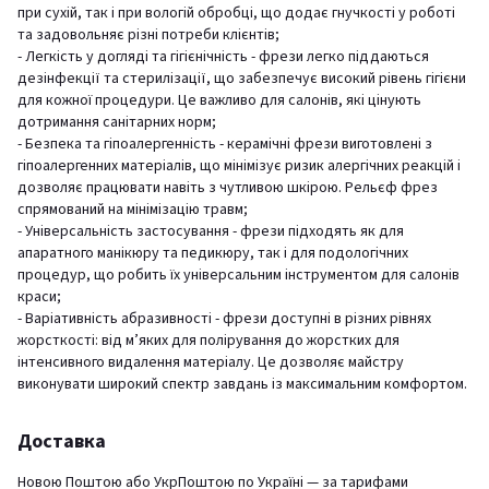
при сухій, так і при вологій обробці, що додає гнучкості у роботі
та задовольняє різні потреби клієнтів;
- Легкість у догляді та гігієнічність - фрези легко піддаються
дезінфекції та стерилізації, що забезпечує високий рівень гігієни
для кожної процедури. Це важливо для салонів, які цінують
дотримання санітарних норм;
- Безпека та гіпоалергенність - керамічні фрези виготовлені з
гіпоалергенних матеріалів, що мінімізує ризик алергічних реакцій і
дозволяє працювати навіть з чутливою шкірою. Рельєф фрез
спрямований на мінімізацію травм;
- Універсальність застосування - фрези підходять як для
апаратного манікюру та педикюру, так і для подологічних
процедур, що робить їх універсальним інструментом для салонів
краси;
- Варіативність абразивності - фрези доступні в різних рівнях
жорсткості: від м’яких для полірування до жорстких для
інтенсивного видалення матеріалу. Це дозволяє майстру
виконувати широкий спектр завдань із максимальним комфортом.
Доставка
Новою Поштою або УкрПоштою по Україні — за тарифами