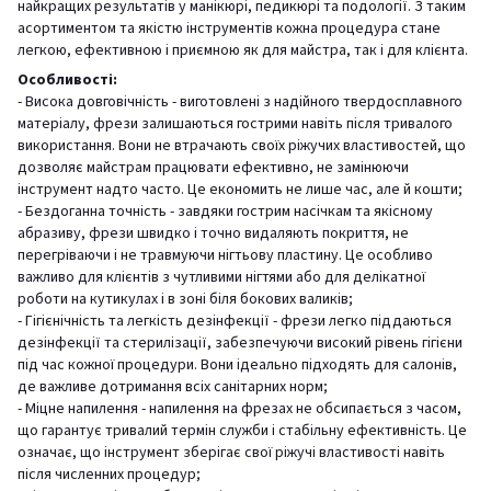
найкращих результатів у манікюрі, педикюрі та подології. З таким
асортиментом та якістю інструментів кожна процедура стане
легкою, ефективною і приємною як для майстра, так і для клієнта.
Особливості:
- Висока довговічність - виготовлені з надійного твердосплавного
матеріалу, фрези залишаються гострими навіть після тривалого
використання. Вони не втрачають своїх ріжучих властивостей, що
дозволяє майстрам працювати ефективно, не замінюючи
інструмент надто часто. Це економить не лише час, але й кошти;
- Бездоганна точність - завдяки гострим насічкам та якісному
абразиву, фрези швидко і точно видаляють покриття, не
перегріваючи і не травмуючи нігтьову пластину. Це особливо
важливо для клієнтів з чутливими нігтями або для делікатної
роботи на кутикулах і в зоні біля бокових валиків;
- Гігієнічність та легкість дезінфекції - фрези легко піддаються
дезінфекції та стерилізації, забезпечуючи високий рівень гігієни
під час кожної процедури. Вони ідеально підходять для салонів,
де важливе дотримання всіх санітарних норм;
- Міцне напилення - напилення на фрезах не обсипається з часом,
що гарантує тривалий термін служби і стабільну ефективність. Це
означає, що інструмент зберігає свої ріжучі властивості навіть
після численних процедур;