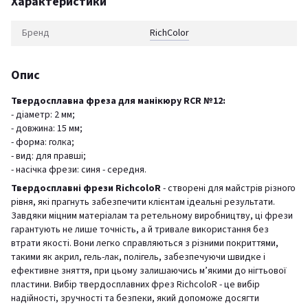
Характеристики
Бренд
RichСolor
Опис
Твердосплавна фреза для манікюру RCR №12:
- діаметр: 2 мм;
- довжина: 15 мм;
- форма: голка;
- вид: для правші;
- насічка фрези: синя - середня.
Твердосплавні фрези RichcoloR
- створені для майстрів різного
рівня, які прагнуть забезпечити клієнтам ідеальні результати.
Завдяки міцним матеріалам та ретельному виробництву, ці фрези
гарантують не лише точність, а й тривале використання без
втрати якості. Вони легко справляються з різними покриттями,
такими як акрил, гель-лак, полігель, забезпечуючи швидке і
ефективне зняття, при цьому залишаючись м’якими до нігтьової
пластини. Вибір твердосплавних фрез RichcoloR - це вибір
надійності, зручності та безпеки, який допоможе досягти