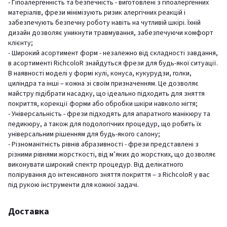
- Гіпоалергенність та безпечність - виготовлені з гіпоалергенних
матеріалів, фрези мінімізують ризик алергічних реакцій і
забезпечують безпечну роботу навіть на чутливій шкірі. Їхній
дизайн дозволяє уникнути травмування, забезпечуючи комфорт
клієнту;
- Широкий асортимент форм - незалежно від складності завдання,
в асортименті RichcoloR знайдуться фрези для будь-якої ситуації.
В наявності моделі у формі кулі, конуса, кукурудзи, голки,
циліндра та інші – кожна зі своїм призначенням. Це дозволяє
майстру підібрати насадку, що ідеально підходить для зняття
покриття, корекції форми або обробки шкіри навколо нігтя;
- Універсальність - фрези підходять для апаратного манікюру та
педикюру, а також для подологічних процедур, що робить їх
універсальним рішенням для будь-якого салону;
- Різноманітність рівнів абразивності - фрези представлені з
різними рівнями жорсткості, від м’яких до жорстких, що дозволяє
виконувати широкий спектр процедур. Від делікатного
полірування до інтенсивного зняття покриття – з RichcoloR у вас
під рукою інструменти для кожної задачі.
Доставка