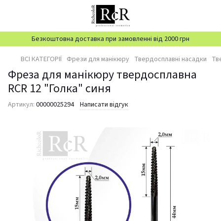
Безкоштовна доставка при замовленні від 2000 грн
ВСІ КАТЕГОРІЇ
Фрези для манікюру
Твердосплавні насадки
Тв
Фреза для манікюру твердосплавна
RCR 12 "Голка" синя
Артикул:
00000025294
Написати відгук