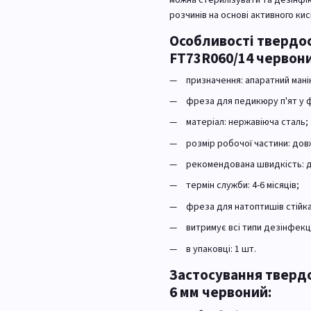
розчинів на основі активного кис
Особливості твердос
FT73R060/14 червони
призначення: апаратний ман
фреза для педикюру п'ят у ф
матеріал: нержавіюча сталь;
розмір робочої частини: довж
рекомендована швидкість: до
термін служби: 4-6 місяців;
фреза для натоптишів стійка
витримує всі типи дезінфекці
в упаковці: 1 шт.
Застосування твердо
6 мм червоний: