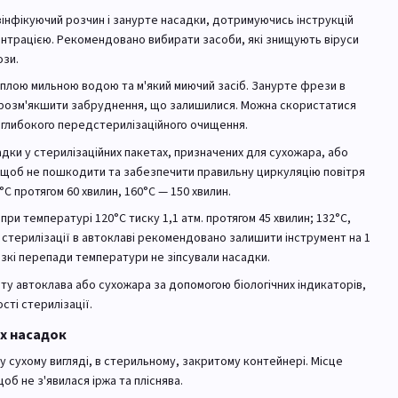
інфікуючий розчин і занурте насадки, дотримуючись інструкцій
ентрацією. Рекомендовано вибирати засоби, які знищують віруси
ози.
еплою мильною водою та м'який миючий засіб. Занурте фрези в
б розм'якшити забруднення, що залишилися. Можна скористатися
глибокого передстерилізаційного очищення.
адки у стерилізаційних пакетах, призначених для сухожара, або
 щоб не пошкодити та забезпечити правильну циркуляцію повітря
°C протягом 60 хвилин, 160°C — 150 хвилин.
 при температурі 120°C тиску 1,1 атм. протягом 45 хвилин; 132°C,
ля стерилізації в автоклаві рекомендовано залишити інструмент на 1
ізкі перепади температури не зіпсували насадки.
у автоклава або сухожара за допомогою біологічних індикаторів,
ті стерилізації.
х насадок
у сухому вигляді, в стерильному, закритому контейнері. Місце
об не з'явилася іржа та пліснява.