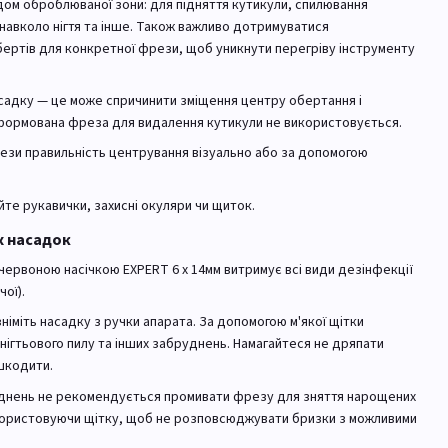
дом оброблюваної зони: для підняття кутикули, спилювання
навколо нігтя та інше. Також важливо дотримуватися
бертів для конкретної фрези, щоб уникнути перегріву інструменту
асадку — це може спричинити зміщення центру обертання і
формована фреза для видалення кутикули не використовується.
ези правильність центрування візуально або за допомогою
те рукавички, захисні окуляри чи щиток.
х насадок
червоною насічкою EXPERT 6 х 14мм витримує всі види дезінфекції
чої).
німіть насадку з ручки апарата. За допомогою м'якої щітки
ігтьового пилу та інших забруднень. Намагайтеся не дряпати
шкодити.
уднень не рекомендується промивати фрезу для зняття нарощених
користовуючи щітку, щоб не розповсюджувати бризки з можливими