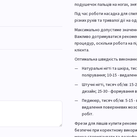
подушечок пальців на ногах, зня
Під час роботи насадка для спил
різких рухів та тривалої дії на од
Максимально допустиме значення
Важливо дотримуватися рекомен
процедур, оскільки робота на п
клієнта.
Оптимальна швидкість виконанн
Натуральні нігті та шкіра, т
полірування; 10-15 - видален
Штучні нігті, тисяч об/хв: 15
дизайн; 25-30 - формування в
Педикюр, тисяч об/хв: 5-15 -
видалення поверхневих мозол
робіт.
Фрези для лівшів купити рекоме
безпечні при коректному викорис
можна стерилізувати та дезінфі