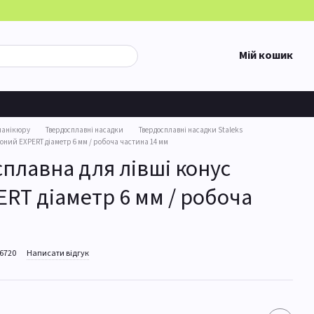
Мій кошик
манікюру
Твердосплавні насадки
Твердосплавні насадки Staleks
воний EXPERT діаметр 6 мм / робоча частина 14 мм
плавна для лівші конус
RT діаметр 6 мм / робоча
36720
Написати відгук