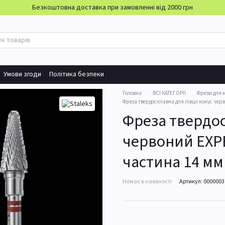
Безкоштовна доставка при замовленні від 2000 грн
Умови згоди
Політика безпеки
Головна
ВСІ КАТЕГОРІЇ
Фрези для 
Фреза твердосплавна для лівші конус чер
Фреза твердос
червоний EXPE
частина 14 мм
Немає в наявності
Артикул: 000000