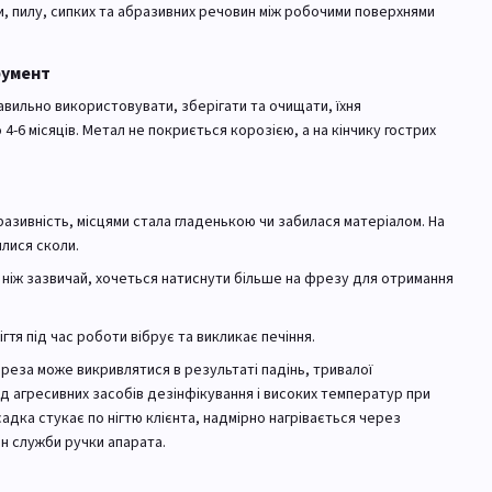
, пилу, сипких та абразивних речовин між робочими поверхнями
румент
вильно використовувати, зберігати та очищати, їхня
-6 місяців. Метал не покриється корозією, а на кінчику гострих
азивність, місцями стала гладенькою чи забилася матеріалом. На
лися сколи.
 ніж зазвичай, хочеться натиснути більше на фрезу для отримання
гтя під час роботи вібрує та викликає печіння.
реза може викривлятися в результаті падінь, тривалої
ід агресивних засобів дезінфікування і високих температур при
садка стукає по нігтю клієнта, надмірно нагрівається через
н служби ручки апарата.