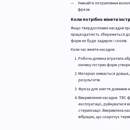
Уникайте потрапляння вологи
фрези.
Коли потрібно міняти інст
Якщо твердосплавні насадки пра
працездатність збережеться до 4
форм не буде задирок і сколів.
Коли час міняти насадки:
Робоча ділянка втратила абр
кінчику гострих форм утвори
Матеріал знімається довше,
результатів.
Фреза для зняття довжини ні
Викривлення насадки. ТВС ф
експлуатації, руйнуватися в
стерилізації. Викривлена на
вібрацію, що скорочує термі