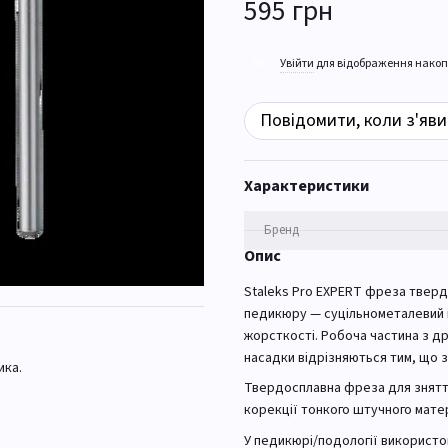
595 грн
%
Увійти
для відображення накоп
Повідомити, коли з'яви
Характеристики
Бренд
Опис
Staleks Pro EXPERT фреза тверд
педикюру — суцільнометалевий і
жорсткості. Робоча частина з 
насадки відрізняються тим, що з
ика.
Твердосплавна фреза для зняття
корекції тонкого штучного матер
У педикюрі/подології використо