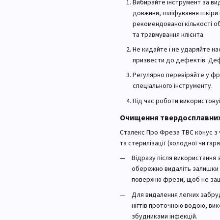
Вибирайте інструмент за ви
довжини, шліфування шкіри 
рекомендованої кількості о
та травмування клієнта.
Не кидайте і не ударяйте н
призвести до дефектів. Де
Регулярно перевіряйте у фр
спеціального інструменту.
Під час роботи використовуй
Очищення твердосплавни
Сталекс Про Фреза ТВС конус з 
та стерилізації (холодної чи гаря
Відразу після використання з
обережно видаліть залишки н
поверхню фрези, щоб не за
Для видалення легких забр
нігтів проточною водою, ви
збудниками інфекцій.