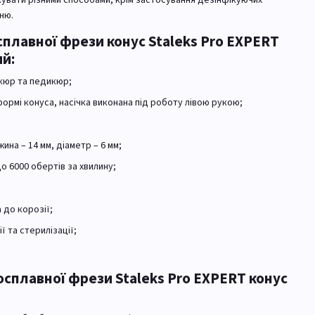
ню.
плавної фрези конус Staleks Pro EXPERT
й:
ікюр та педикюр;
ормі конуса, насічка виконана під роботу лівою рукою;
ина – 14 мм, діаметр – 6 мм;
 6000 обертів за хвилину;
 до корозії;
ї та стерилізації;
сплавної фрези Staleks Pro EXPERT конус