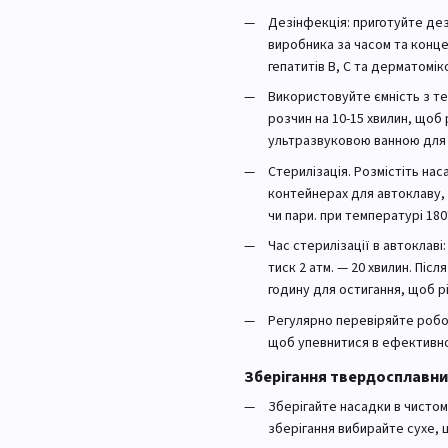
Дезінфекція: приготуйте дез
виробника за часом та конц
гепатитів В, С та дерматомік
Використовуйте ємність з т
розчин на 10-15 хвилин, що
ультразвуковою ванною для 
Стерилізація. Розмістіть нас
контейнерах для автоклаву,
чи пари. при температурі 180
Час стерилізації в автоклаві:
тиск 2 атм. — 20 хвилин. Піс
годину для остигання, щоб р
Регулярно перевіряйте робот
щоб упевнитися в ефективнос
Зберігання твердосплавни
Зберігайте насадки в чистом
зберігання вибирайте сухе, щ