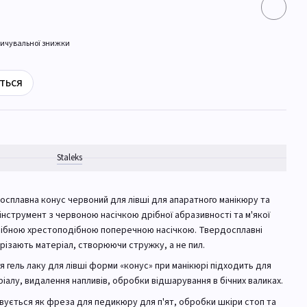
ичувальної знижки
ться
Staleks
осплавна конус червоний для лівші для апаратного манікюру та
нструмент з червоною насічкою дрібної абразивності та м'якої
дрібною хрестоподібною поперечною насічкою. Твердосплавні
різають матеріал, створюючи стружку, а не пил.
 гель лаку для лівші форми «конус» при манікюрі підходить для
іалу, видалення напливів, обробки відшарування в бічних валиках.
вується як фреза для педикюру для п'ят, обробки шкіри стоп та