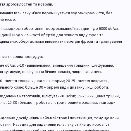
ття зроговілостей та мозолів.
ювання гель лаку м'яко переміщується вздовж краю нігтя, без
не місце.
 швидкості обертання твердосплавної насадки – до 6000 об/хв.
дацій щодо кількості обертів для певного виду фрез та
ідвищених обертах може викликати перегрів фрези та травмування
я манікюрних процедур:
исяч об/хв: 5-10 - випилювання, зменшення товщини, шліфування,
ня кутикули, шліфування бічних валиків, чищення кишень.
-20 - зняття товщини, надання форми; 20-25 - зняття покриття,
ільного краю; більше 30 – окремі види дизайну, інші роботи.
 видалення натоптишів, шліфування шкіри; 15-25 - чищення тріщин,
ів; 25-30 і більше – робота зі стрижневими мозолями, інші види
ндовано досвідченим нейл-майстрам і початківцям, тому що вони
танні. Насадка для видалення гель лаку стійка до корозії, її
кувати різними способами, крім застосування дезінфікуючих