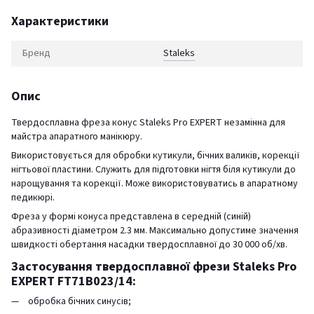
Характеристики
Бренд
Staleks
Опис
Твердосплавна фреза конус Staleks Pro EXPERT незамінна для
майстра апаратного манікюру.
Використовується для обробки кутикули, бічних валиків, корекції
нігтьової пластини. Служить для підготовки нігтя біля кутикули до
нарощування та корекції. Може використовуватись в апаратному
педикюрі.
Фреза у формі конуса представлена ​​в середній (синій)
абразивності діаметром 2.3 мм. Максимально допустиме значення
швидкості обертання насадки твердосплавної до 30 000 об/хв.
Застосування твердосплавної фрези Staleks Pro
EXPERT FT71B023/14:
обробка бічних синусів;