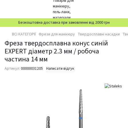
Безкоштовна доставка при замовленні від 2000 грн
ВСІ КАТЕГОРІЇ
Фрези для манікюру
Твердосплавні насадки
Тв
Фреза твердосплавна конус синій
EXPERT діаметр 2.3 мм / робоча
частина 14 мм
Артикул:
00000031205
Написати відгук