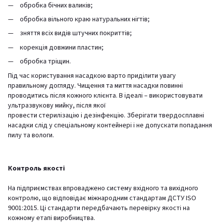
обробка бічних валиків;
обробка вільного краю натуральних нігтів;
зняття всіх видів штучних покриттів;
корекція довжини пластин;
обробка тріщин.
Під час користування насадкою варто приділити увагу
правильному догляду. Чищення та миття насадки повинні
проводитись після кожного клієнта. В ідеалі – використовувати
ультразвукову мийку, після якої
провести стерилізацію і дезінфекцію. Зберігати твердосплавні
насадки слід у спеціальному контейнері і не допускати попадання
пилу та вологи.
Контроль якості
На підприємствах впроваджено систему вхідного та вихідного
контролю, що відповідає міжнародним стандартам ДСТУ ISO
9001:2015. Ці стандарти передбачають перевірку якості на
кожному етапі виробництва.