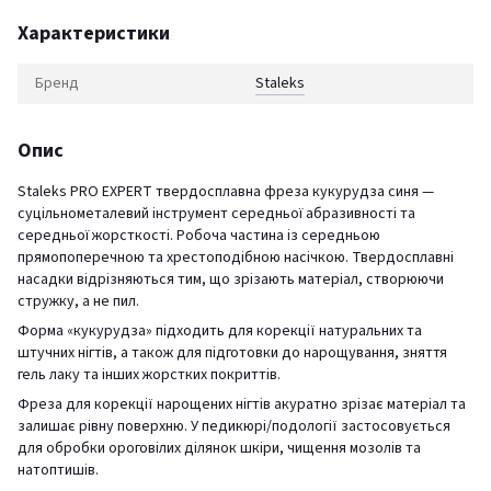
Характеристики
Бренд
Staleks
Опис
Staleks PRO EXPERT твердосплавна фреза кукурудза синя —
суцільнометалевий інструмент середньої абразивності та
середньої жорсткості. Робоча частина із середньою
прямопоперечною та хрестоподібною насічкою. Твердосплавні
насадки відрізняються тим, що зрізають матеріал, створюючи
стружку, а не пил.
Форма «кукурудза» підходить для корекції натуральних та
штучних нігтів, а також для підготовки до нарощування, зняття
гель лаку та інших жорстких покриттів.
Фреза для корекції нарощених нігтів акуратно зрізає матеріал та
залишає рівну поверхню. У педикюрі/подології застосовується
для обробки ороговілих ділянок шкіри, чищення мозолів та
натоптишів.