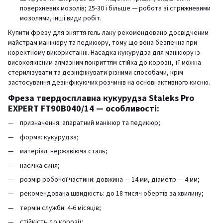
поверхневих мозолів; 25-30 і більше — робота зі стрижневими
мозолями, інші види робіт.
Купити фрезу для зняття гель лаку рекомендовано досвідченим
майстрам манікюру та педикюру, тому що вона безпечна при
коректному використанні. Насадка кукурудза для манікюру із
високоякісним алмазним покриттям стійка до корозії, її можна
стерилізувати та дезінфікувати різними способами, крім
застосування дезінфікуючих розчинів на основі активного кисню.
Фреза твердосплавна кукурудза Staleks Pro
EXPERT FT90B040/14 — особливості:
призначення: апаратний манікюр та педикюр;
форма: кукурудза;
матеріал: нержавіюча сталь;
насічка синя;
розмір робочої частини: довжина — 14 мм, діаметр — 4 мм;
рекомендована швидкість: до 18 тисяч обертів за хвилину;
термін служби: 4-6 місяців;
стійкість до корозії;