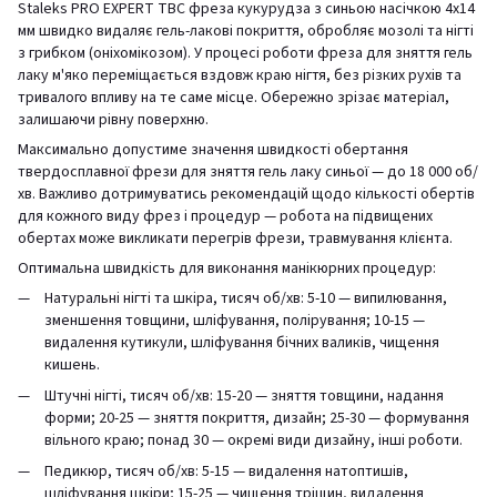
Staleks PRO EXPERT ТВС фреза кукурудза з синьою насічкою 4х14
мм швидко видаляє гель-лакові покриття, обробляє мозолі та нігті
з грибком (оніхомікозом). У процесі роботи фреза для зняття гель
лаку м'яко переміщається вздовж краю нігтя, без різких рухів та
тривалого впливу на те саме місце. Обережно зрізає матеріал,
залишаючи рівну поверхню.
Максимально допустиме значення швидкості обертання
твердосплавної фрези для зняття гель лаку синьої — до 18 000 об/
хв. Важливо дотримуватись рекомендацій щодо кількості обертів
для кожного виду фрез і процедур — робота на підвищених
обертах може викликати перегрів фрези, травмування клієнта.
Оптимальна швидкість для виконання манікюрних процедур:
Натуральні нігті та шкіра, тисяч об/хв: 5-10 — випилювання,
зменшення товщини, шліфування, полірування; 10-15 —
видалення кутикули, шліфування бічних валиків, чищення
кишень.
Штучні нігті, тисяч об/хв: 15-20 — зняття товщини, надання
форми; 20-25 — зняття покриття, дизайн; 25-30 — формування
вільного краю; понад 30 — окремі види дизайну, інші роботи.
Педикюр, тисяч об/хв: 5-15 — видалення натоптишів,
шліфування шкіри; 15-25 — чищення тріщин, видалення