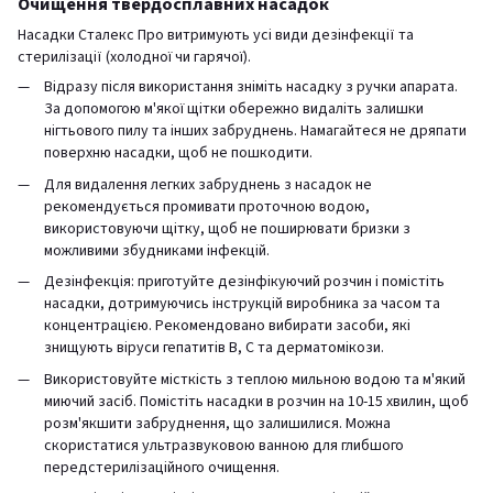
Очищення твердосплавних насадок
Насадки Сталекс Про витримують усі види дезінфекції та
стерилізації (холодної чи гарячої).
Відразу після використання зніміть насадку з ручки апарата.
За допомогою м'якої щітки обережно видаліть залишки
нігтьового пилу та інших забруднень. Намагайтеся не дряпати
поверхню насадки, щоб не пошкодити.
Для видалення легких забруднень з насадок не
рекомендується промивати проточною водою,
використовуючи щітку, щоб не поширювати бризки з
можливими збудниками інфекцій.
Дезінфекція: приготуйте дезінфікуючий розчин і помістіть
насадки, дотримуючись інструкцій виробника за часом та
концентрацією. Рекомендовано вибирати засоби, які
знищують віруси гепатитів В, С та дерматомікози.
Використовуйте місткість з теплою мильною водою та м'який
миючий засіб. Помістіть насадки в розчин на 10-15 хвилин, щоб
розм'якшити забруднення, що залишилися. Можна
скористатися ультразвуковою ванною для глибшого
передстерилізаційного очищення.