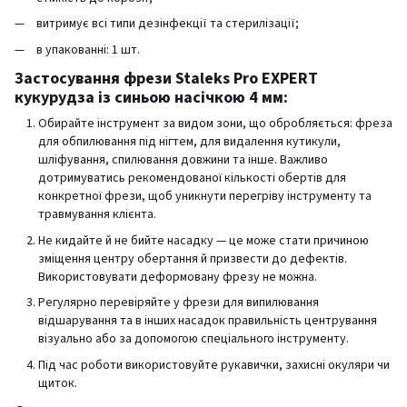
витримує всі типи дезінфекції та стерилізації;
в упакованні: 1 шт.
Застосування фрези Staleks Pro EXPERT
кукурудза із синьою насічкою 4 мм:
Обирайте інструмент за видом зони, що обробляється: фреза
для обпилювання під нігтем, для видалення кутикули,
шліфування, спилювання довжини та інше. Важливо
дотримуватись рекомендованої кількості обертів для
конкретної фрези, щоб уникнути перегріву інструменту та
травмування клієнта.
Не кидайте й не бийте насадку — це може стати причиною
зміщення центру обертання й призвести до дефектів.
Використовувати деформовану фрезу не можна.
Регулярно перевіряйте у фрези для випилювання
відшарування та в інших насадок правильність центрування
візуально або за допомогою спеціального інструменту.
Під час роботи використовуйте рукавички, захисні окуляри чи
щиток.