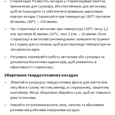
Стерилізація. Розмістіть насадки у стерилізаційних пакетах,
призначених для сухожара, або контейнерах для автоклаву,
щоб не пошкодити та забезпечити правильну циркуляцію
повітря чи пари. Стерилізуйте при температурі 180°C протягом
60 хвилин, 160°C — 150 хвилин.
Час стерилізації в автоклаві: при температурі 120°C тиску 1,1
атм. протягом 45 хвилин; 132°C, тиск 2 атм. — 20 хвилин. Після
стерилізації в автоклаві рекомендовано залишити інструмент
на 1 годину для остигання, щоб різкі перепади температури не
зіпсували насадки.
Регулярно перевіряйте роботу автоклава або сухожара за
допомогою біологічних індикаторів, щоб упевнитись в
ефективності стерилізації.
Зберігання твердосплавних насадок
Зберігайте кукурудзу твердосплавну фрезу для зняття гель
лаку Blue в сухому чистому вигляді, в стерильному, закритому
контейнері. Місце зберігання обирайте сухе, щоб не з'явилася
іржа та пліснява.
Уникайте потрапляння вологи, пилу, сипучих та абразивних
речовин між робочими поверхнями насадок.