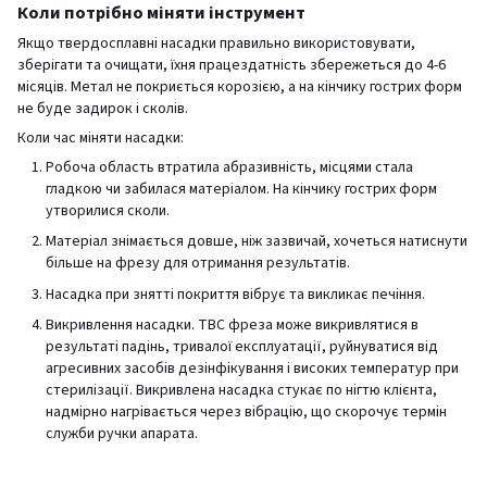
Коли потрібно міняти інструмент
Якщо твердосплавні насадки правильно використовувати,
зберігати та очищати, їхня працездатність збережеться до 4-6
місяців. Метал не покриється корозією, а на кінчику гострих форм
не буде задирок і сколів.
Коли час міняти насадки:
Робоча область втратила абразивність, місцями стала
гладкою чи забилася матеріалом. На кінчику гострих форм
утворилися сколи.
Матеріал знімається довше, ніж зазвичай, хочеться натиснути
більше на фрезу для отримання результатів.
Насадка при знятті покриття вібрує та викликає печіння.
Викривлення насадки. ТВС фреза може викривлятися в
результаті падінь, тривалої експлуатації, руйнуватися від
агресивних засобів дезінфікування і високих температур при
стерилізації. Викривлена насадка стукає по нігтю клієнта,
надмірно нагрівається через вібрацію, що скорочує термін
служби ручки апарата.