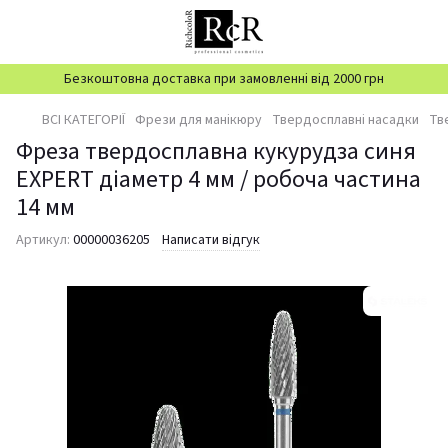
Безкоштовна доставка при замовленні від 2000 грн
ВСІ КАТЕГОРІЇ
Фрези для манікюру
Твердосплавні насадки
Тв
Фреза твердосплавна кукурудза синя
EXPERT діаметр 4 мм / робоча частина
14 мм
Артикул:
00000036205
Написати відгук