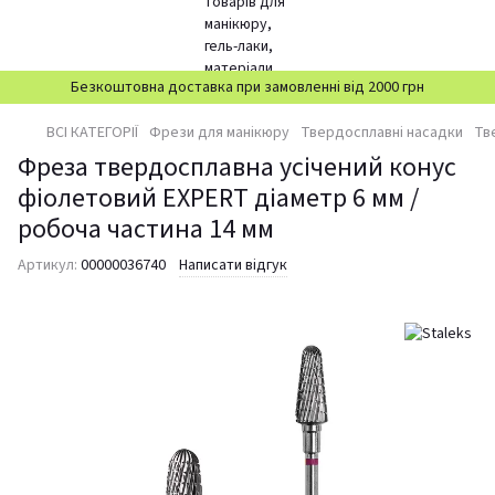
Безкоштовна доставка при замовленні від 2000 грн
ВСІ КАТЕГОРІЇ
Фрези для манікюру
Твердосплавні насадки
Тв
Фреза твердосплавна усічений конус
фіолетовий EXPERT діаметр 6 мм /
робоча частина 14 мм
Артикул:
00000036740
Написати відгук