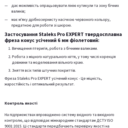
дає можливість опрацьовувати лінію кутикули та зону бічних
валиків;
має м'яку дрібнозернисту насічкою червоного кольору,
придатною для роботи зі шкірою.
Застосування Staleks Pro EXPERT твердосплавна
фреза конус усічений 6 мм фіолетовий:
Вичищення птеригія, робота з бічними валиками.
Робота з міцного натурального нігтя, у тому числі корекція
довжини та моделювання вільного краю.
Зняття всіх типів штучних покриттів.
Фреза Staleks Pro EXPERT усічений конус - Це міцність,
жаростійкість і оптимальний результат.
Контроль якості
На підприємствах впроваджено систему вхідного та вихідного
контролю, що відповідає міжнародним стандартам ДСТУ ISO
9001:2015. Ці стандарти передбачають перевірку якості на