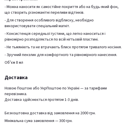
- Можна наносити як самостійне покриття або на будь-який фон,
що створить різноманітні переливи відтінків.
- Для створення особливого відблиску, необхідно
використовувати спеціальний магніт.
- Консистенція середньої густини, що легко наноситься і
рівномірно розподіляється по всій нігтьовій пластині.
- Не тьмяніють та не втрачають блиск протягом тривалого носіння.
- Зручний пензлик для комфортного та рівномірного нанесення.
Обʼєм 8 мл
Доставка
Новою Поштою або УкрПоштою по Україні — за тарифами
перевізника.
Доставка здійснюється протягом 1-3 днів.
Безкоштовна доставка від замовлення на 2000 грн.
Мінімальна сума замовлення — 300 грн.