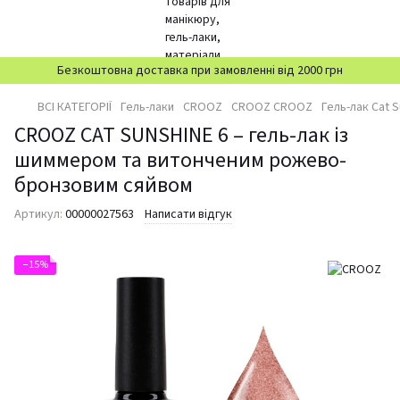
Безкоштовна доставка при замовленні від 2000 грн
ВСІ КАТЕГОРІЇ
Гель-лаки
CROOZ
CROOZ CROOZ
Гель-лак Cat S
CROOZ CAT SUNSHINE 6 – гель-лак із
шиммером та витонченим рожево-
бронзовим сяйвом
Артикул:
00000027563
Написати відгук
−15%