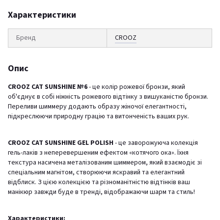
Характеристики
Бренд
CROOZ
Опис
CROOZ CAT SUNSHINE №6
- це колір рожевої бронзи, який
об'єднує в собі ніжність рожевого відтінку з вишуканістю бронзи.
Переливи шиммеру додають образу жіночої елегантності,
підкреслюючи природну грацію та витонченість ваших рук.
CROOZ CAT SUNSHINE GEL POLISH
- це заворожуюча колекція
гель-лаків з неперевершеним ефектом «котячого ока». Їхня
текстура насичена металізованим шиммером, який взаємодіє зі
спеціальним магнітом, створюючи яскравий та елегантний
відблиск. З цією колекцією та різноманітністю відтінків ваш
манікюр завжди буде в тренді, відображаючи шарм та стиль!
Характеристики: