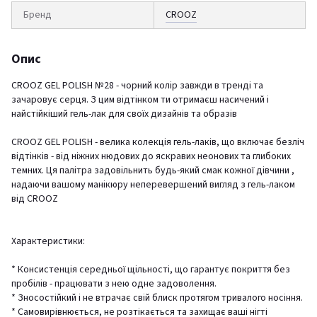
Бренд
CROOZ
Опис
CROOZ GEL POLISH №28 - чорний колір завжди в тренді та
зачаровує серця. З цим відтінком ти отримаєш насичений і
найстійкіший гель-лак для своїх дизайнів та образів
CROOZ GEL POLISH - велика колекція гель-лаків, що включає безліч
відтінків - від ніжних нюдових до яскравих неонових та глибоких
темних. Ця палітра задовільнить будь-який смак кожної дівчини ,
надаючи вашому манікюру неперевершений вигляд з гель-лаком
від CROOZ
Характеристики:
* Консистенція середньої щільності, що гарантує покриття без
пробілів - працювати з нею одне задоволення.
* Зносостійкий і не втрачає свій блиск протягом тривалого носіння.
* Самовирівнюється, не розтікається та захищає ваші нігті