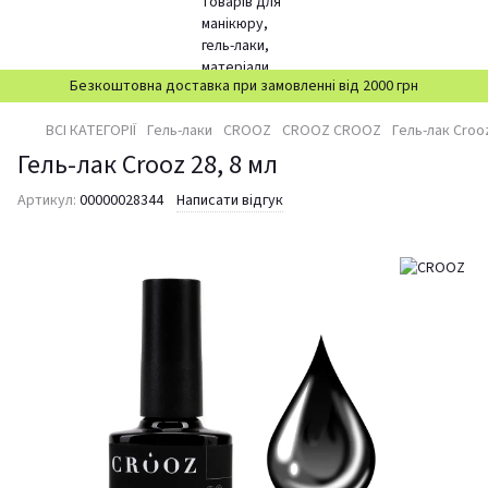
Безкоштовна доставка при замовленні від 2000 грн
ВСІ КАТЕГОРІЇ
Гель-лаки
CROOZ
CROOZ CROOZ
Гель-лак Crooz
Гель-лак Crooz 28, 8 мл
Артикул:
00000028344
Написати відгук