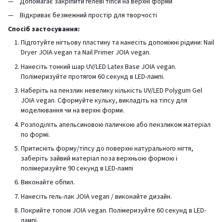
Допомагає закріпити гелеві тіпси на верхні форми
Відкриває безмежний простір для творчості
Спосіб застосування:
Підготуйте нігтьову пластину та нанесіть допоміжні рідини: Nail
Dryer JOIA vegan та Nail Primer JOIA vegan.
Нанесіть тонкий шар UV/LED Latex Base JOIA vegan.
Полімеризуйте протягом 60 секунд в LED-лампі.
Наберіть на пензлик невелику кількість UV/LED Polygum Gel
JOIA vegan. Сформуйте кульку, викладіть на тіпсу для
моделювання чи на верхні форми.
Розподіліть апельсиновою паличкою або пензликом матеріал
по формі.
Притисніть форму/тіпсу до поверхні натурального нігтя,
заберіть зайвий матеріал поза верхньою формою і
полімеризуйте 90 секунд в LED-лампі
Виконайте обпил.
Нанесіть гель-лак JOIA vegan / виконайте дизайн.
Покрийте топом JOIA vegan. Полімеризуйте 60 секунд в LED-
лампі.