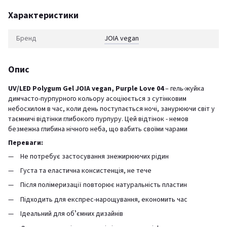
Характеристики
Бренд
JOIA vegan
Опис
UV/LED Polygum Gel JOIA vegan, Purple Love 04
– гель-жуйка
димчасто-пурпурного кольору асоціюється з сутінковим
небосхилом в час, коли день поступається ночі, занурюючи світ у
таємничі відтінки глибокого пурпуру. Цей відтінок - немов
безмежна глибина нічного неба, що вабить своїми чарами
Переваги:
Не потребує застосування знежирюючих рідин
Густа та еластична консистенція, не тече
Після полімеризації повторює натуральність пластин
Підходить для експрес-нарощування, економить час
Ідеальний для обʼємних дизайнів