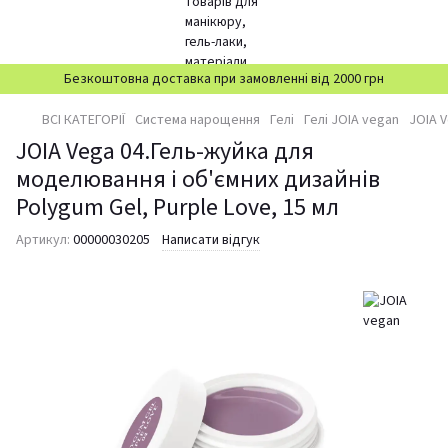
Безкоштовна доставка при замовленні від 2000 грн
ВСІ КАТЕГОРІЇ
Система нарощення
Гелі
Гелі JOIA vegan
JOIA V
JOIA Vega 04.Гель-жуйка для
моделювання і об'ємних дизайнів
Polygum Gel, Purple Love, 15 мл
Артикул:
00000030205
Написати відгук